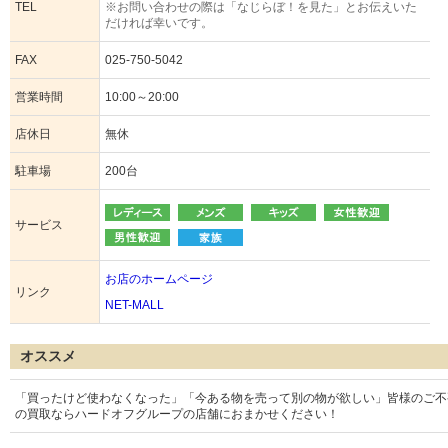
TEL
※お問い合わせの際は「なじらぼ！を見た」とお伝えいた
だければ幸いです。
FAX
025-750-5042
営業時間
10:00～20:00
店休日
無休
駐車場
200台
サービス
お店のホームページ
リンク
NET-MALL
オススメ
「買ったけど使わなくなった」「今ある物を売って別の物が欲しい」皆様のご不
の買取ならハードオフグループの店舗におまかせください！