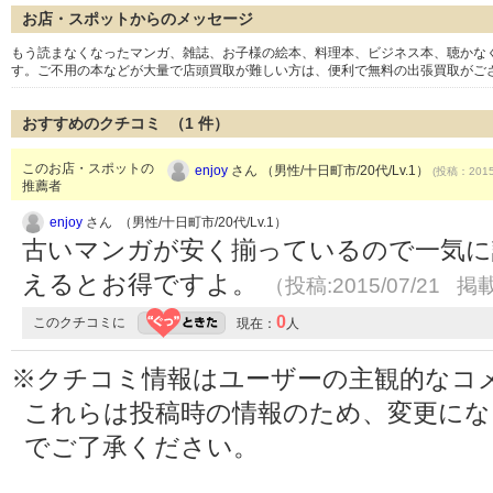
お店・スポットからのメッセージ
もう読まなくなったマンガ、雑誌、お子様の絵本、料理本、ビジネス本、聴かなく
す。ご不用の本などが大量で店頭買取が難しい方は、便利で無料の出張買取がご
おすすめのクチコミ （
1
件）
このお店・スポットの
enjoy
さん （男性/十日町市/20代/Lv.1）
(投稿：2015
推薦者
enjoy
さん （男性/十日町市/20代/Lv.1）
古いマンガが安く揃っているので一気に
えるとお得ですよ。
（投稿:2015/07/21 掲載
0
このクチコミに
現在：
人
※クチコミ情報はユーザーの主観的なコ
これらは投稿時の情報のため、変更に
でご了承ください。