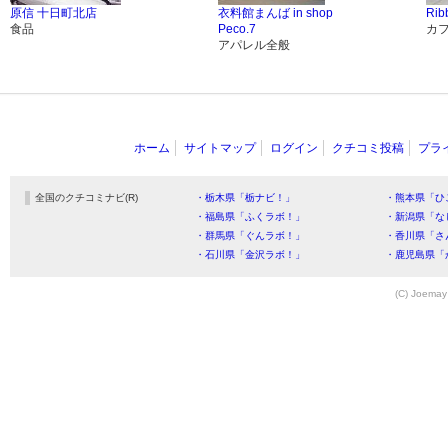
原信 十日町北店
衣料館まんば in shop
Rib
食品
Peco.7
カ
アパレル全般
ホーム
サイトマップ
ログイン
クチコミ投稿
プラ
全国のクチコミナビ(R)
・栃木県「栃ナビ！」
・熊本県「ひ
・福島県「ふくラボ！」
・新潟県「な
・群馬県「ぐんラボ！」
・香川県「さ
・石川県「金沢ラボ！」
・鹿児島県「
(C) Joemay