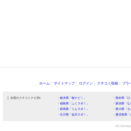
ホーム
サイトマップ
ログイン
クチコミ投稿
プラ
全国のクチコミナビ(R)
・栃木県「栃ナビ！」
・熊本県「ひ
・福島県「ふくラボ！」
・新潟県「な
・群馬県「ぐんラボ！」
・香川県「さ
・石川県「金沢ラボ！」
・鹿児島県「
(C) Joemay