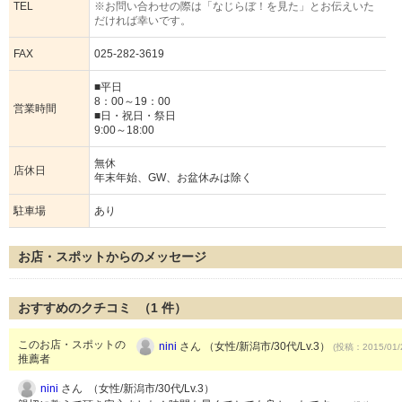
TEL
※お問い合わせの際は「なじらぼ！を見た」とお伝えいた
だければ幸いです。
FAX
025-282-3619
■平日
8：00～19：00
営業時間
■日・祝日・祭日
9:00～18:00
無休
店休日
年末年始、GW、お盆休みは除く
駐車場
あり
お店・スポットからのメッセージ
おすすめのクチコミ （
1
件）
このお店・スポットの
nini
さん （女性/新潟市/30代/Lv.3）
(投稿：2015/01/
推薦者
nini
さん （女性/新潟市/30代/Lv.3）