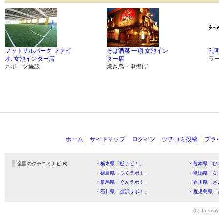
フットサルパーク ファビ
そば酒菜 一翔 女池イン
孔明
オ. 女池インター店
ター店
ラ
スポーツ施設
焼き鳥・串揚げ
ホーム
サイトマップ
ログイン
クチコミ投稿
プラ
全国のクチコミナビ(R)
・栃木県「栃ナビ！」
・熊本県「ひ
・福島県「ふくラボ！」
・新潟県「な
・群馬県「ぐんラボ！」
・香川県「さ
・石川県「金沢ラボ！」
・鹿児島県「
(C) Joemay