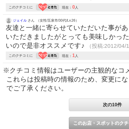
0
このクチコミに
現在：
人
ジェイル
さん （女性/五泉市/30代/Lv.26）
友達と一緒に寄らせていただいた事があ
いただきましたがとっても美味しかったで
いので是非オススメです♪
（投稿:2012/04/
1
このクチコミに
現在：
人
※クチコミ情報はユーザーの主観的なコ
これらは投稿時の情報のため、変更に
でご了承ください。
次の10件
このお店・スポットのクチ