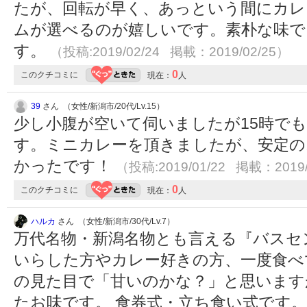
たが、回転が早く、あっという間にカレ
ムが選べるのが嬉しいです。素朴な味で
す。
（投稿:2019/02/24 掲載：2019/02/25）
0
このクチコミに
現在：
人
39
さん （女性/新潟市/20代/Lv.15）
少し小腹が空いて伺いましたが15時で
す。ミニカレーを頂きましたが、安定の
かったです！
（投稿:2019/01/22 掲載：2019/
0
このクチコミに
現在：
人
ハルカ
さん （女性/新潟市/30代/Lv.7）
万代名物・新潟名物とも言える『バスセ
いらした方やカレー好きの方、一度食べ
の見た目で「甘いのかな？」と思います
たお味です。 食券式・立ち食い式です