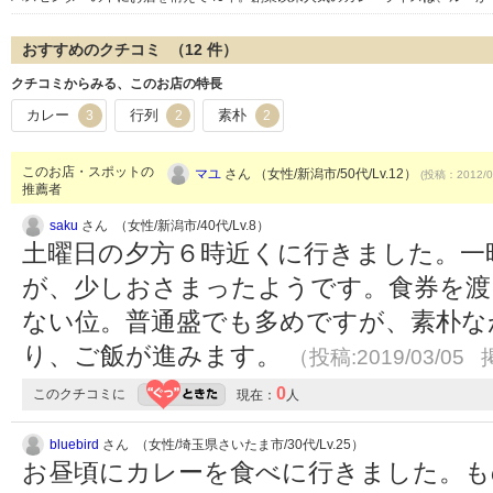
おすすめのクチコミ （
12
件）
クチコミからみる、このお店の特長
カレー
行列
素朴
3
2
2
このお店・スポットの
マユ
さん （女性/新潟市/50代/Lv.12）
(投稿：2012/0
推薦者
saku
さん （女性/新潟市/40代/Lv.8）
土曜日の夕方６時近くに行きました。一
が、少しおさまったようです。食券を渡
ない位。普通盛でも多めですが、素朴な
り、ご飯が進みます。
（投稿:2019/03/05 
0
このクチコミに
現在：
人
bluebird
さん （女性/埼玉県さいたま市/30代/Lv.25）
お昼頃にカレーを食べに行きました。も