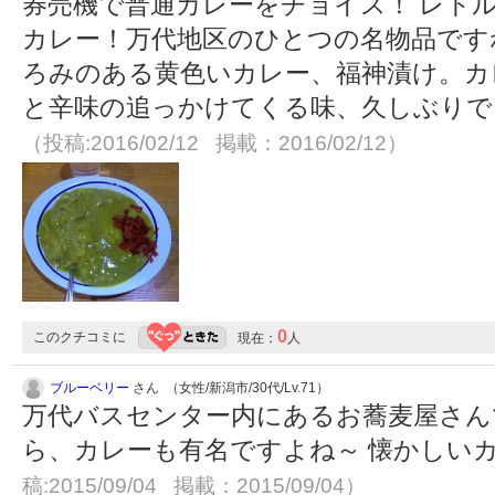
券売機で普通カレーをチョイス！ レト
カレー！万代地区のひとつの名物品です
ろみのある黄色いカレー、福神漬け。カ
と辛味の追っかけてくる味、久しぶりで
（投稿:2016/02/12 掲載：2016/02/12）
0
このクチコミに
現在：
人
ブルーベリー
さん （女性/新潟市/30代/Lv.71）
万代バスセンター内にあるお蕎麦屋さん
ら、カレーも有名ですよね～ 懐かしい
稿:2015/09/04 掲載：2015/09/04）