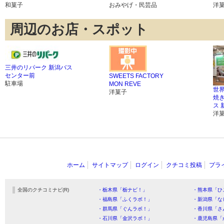
和菓子
おみやげ・民芸品
洋
周辺のお店・スポット
三井のリパーク 新潟バス
センター前
SWEETS FACTORY
駐車場
MON REVE
世
洋菓子
焼
ス
洋
ホーム
サイトマップ
ログイン
クチコミ投稿
プラ
全国のクチコミナビ(R)
・栃木県「栃ナビ！」
・熊本県「ひ
・福島県「ふくラボ！」
・新潟県「な
・群馬県「ぐんラボ！」
・香川県「さ
・石川県「金沢ラボ！」
・鹿児島県「