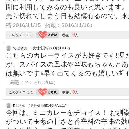
間に利用してみるのも良いと思います。
売り切れてしまう日も結構有るので、来
稿:2016/11/15 掲載：2016/11/16）
0
このクチコミに
現在：
人
てば
さん （女性/新潟市/30代/Lv.15）
こちらのカレーライスが大好きです!!
が、スパイスの風味や辛味もちゃんとあ
は無いです♪早く出てくるのも嬉しいﾎﾟｲﾝﾄ
掲載：2016/10/04）
0
このクチコミに
現在：
人
KT
さん （男性/新潟市/40代/Lv.17）
今回は、ミニカレーをチョイス！ お馴
がついて玉葱の甘さと香辛料の辛味の効