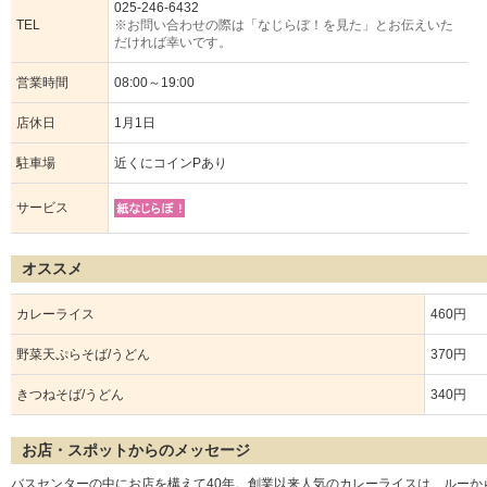
025-246-6432
TEL
※お問い合わせの際は「なじらぼ！を見た」とお伝えいた
だければ幸いです。
営業時間
08:00～19:00
店休日
1月1日
駐車場
近くにコインPあり
サービス
オススメ
カレーライス
460円
野菜天ぷらそば/うどん
370円
きつねそば/うどん
340円
お店・スポットからのメッセージ
バスセンターの中にお店を構えて40年。創業以来人気のカレーライスは、ルーか