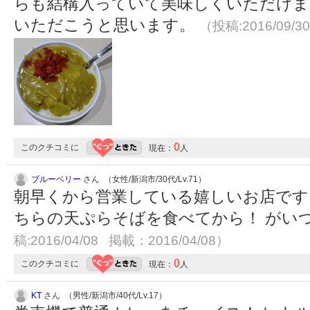
らも結構入っていて美味しくいただけま
いただこうと思います。
（投稿:2016/09/3
0
このクチコミに
現在：
人
ブルーベリー
さん （女性/新潟市/30代/Lv.71）
朝早くから営業している嬉しいお店です
ちらの天ぷらそばを食べてから！ がい
稿:2016/04/08 掲載：2016/04/08）
0
このクチコミに
現在：
人
KT
さん （男性/新潟市/40代/Lv.17）