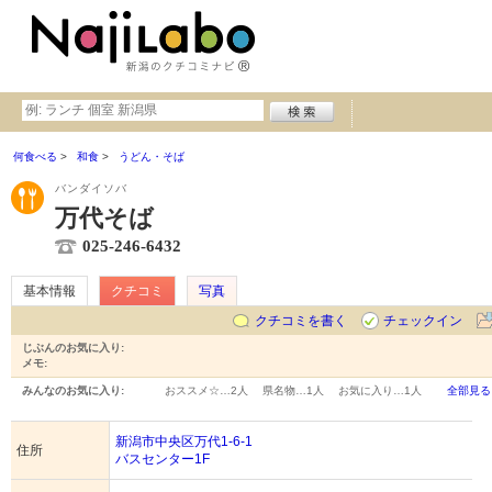
何食べる
和食
うどん・そば
バンダイソバ
万代そば
025-246-6432
基本情報
クチコミ
写真
クチコミを書く
チェックイン
じぶんのお気に入り:
メモ:
みんなのお気に入り:
おススメ☆…
2人
県名物…
1人
お気に入り…
1人
全部見る
新潟市中央区万代1-6-1
住所
バスセンター1F