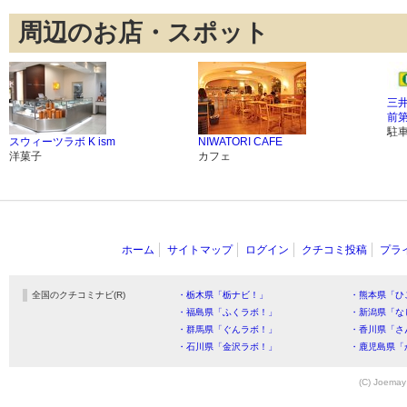
周辺のお店・スポット
三
前第
駐
スウィーツラボ K ism
NIWATORI CAFE
洋菓子
カフェ
ホーム
サイトマップ
ログイン
クチコミ投稿
プラ
全国のクチコミナビ(R)
・栃木県「栃ナビ！」
・熊本県「ひ
・福島県「ふくラボ！」
・新潟県「な
・群馬県「ぐんラボ！」
・香川県「さ
・石川県「金沢ラボ！」
・鹿児島県「
(C) Joemay