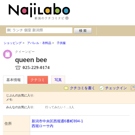
ショッピング
アパレル・衣料品
子供服
クイーンビー
queen bee
025-229-0174
基本情報
クチコミ
写真
クチコミを書く
チェックイン
じぶんのお気に入り:
メモ:
みんなのお気に入り:
行ってみたい！…
1人
新潟市中央区西堀通6番町894-1
住所
西堀ローサ内