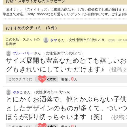
お店・スポットからのメッセージ
「赤すぐ」、「赤すぐキッズ」に掲載の商品を、お買い得価格でお求め頂けます。サ
学生まで対応。Dolly Ribbonなど可愛らしいブランドが目白押しです。ご来店
おすすめのクチコミ （
3
件）
このお店・スポットの
さや
さん （女性/新潟市/30代/Lv.19）
(投稿：2011/0
推薦者
ブルーベリー
さん （女性/新潟市/30代/Lv.71）
サイズ展開も豊富なためとても嬉しいお
グもきれいにしていただけます♪
（投稿:20
0
このクチコミに
現在：
人
ゆきこ
さん （女性/新潟市/30代/Lv.6）
とにかくお洒落で、他とかぶらない子供
としたデザインのものが多くて、つい
ほうが張り切っちゃいます（笑）
（投稿:2
0
このクチコミに