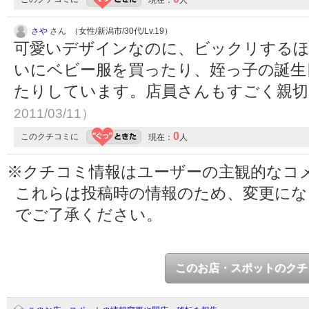
現在：
人
さや
さん （女性/新潟市/30代/Lv.19）
可愛いデザインなのに、ビックリするほ
いにベビー服を買ったり、姪っ子の誕生
たりしています。店員さんもすごく親
2011/03/11）
0
このクチコミに
現在：
人
※クチコミ情報はユーザーの主観的なコ
これらは投稿時の情報のため、変更に
でご了承ください。
このお店・スポットのクチ