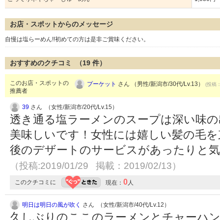
お店・スポットからのメッセージ
自慢は塩らーめん!!初めての方は是非ご賞味ください。
おすすめのクチコミ （
19
件）
このお店・スポットの
プーケット
さん （男性/新潟市/30代/Lv.13）
(投稿：
推薦者
39
さん （女性/新潟市/20代/Lv.15）
透き通る塩ラーメンのスープは深い味の
美味しいです！女性には嬉しい髪の毛を
後のデザートのサービスがあったりと気
（投稿:2019/01/29 掲載：2019/02/13）
0
このクチコミに
現在：
人
明日は明日の風が吹く
さん （女性/新潟市/40代/Lv.12）
久しぶりのここのラーメンとチャーハ