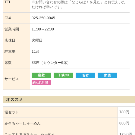
TEL
※お問い合わせの際は「なじらぼ！を見た」とお伝えいた
だければ幸いです。
FAX
025-250-9045
営業時間
11:00～22:00
店休日
火曜日
駐車場
11台
席数
33席（カウンター6席）
サービス
オススメ
塩セット
780円
みそちゃーしゅーめん
880円
こってりネギちゃーしゅーめん
1,030円