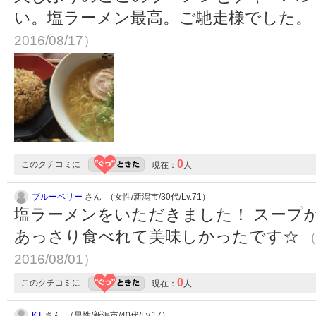
い。塩ラーメン最高。ご馳走様でした。
2016/08/17）
0
このクチコミに
現在：
人
ブルーベリー
さん （女性/新潟市/30代/Lv.71）
塩ラーメンをいただきました！ スープ
あっさり食べれて美味しかったです☆
（
2016/08/01）
0
このクチコミに
現在：
人
KT
さん （男性/新潟市/40代/Lv.17）