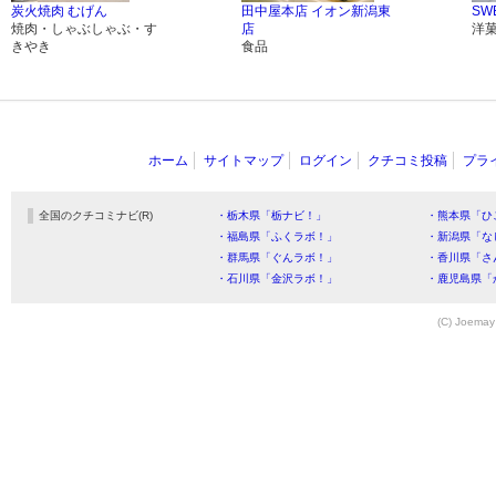
炭火焼肉 むげん
田中屋本店 イオン新潟東
SW
焼肉・しゃぶしゃぶ・す
店
洋
きやき
食品
ホーム
サイトマップ
ログイン
クチコミ投稿
プラ
全国のクチコミナビ(R)
・栃木県「栃ナビ！」
・熊本県「ひ
・福島県「ふくラボ！」
・新潟県「な
・群馬県「ぐんラボ！」
・香川県「さ
・石川県「金沢ラボ！」
・鹿児島県「
(C) Joemay