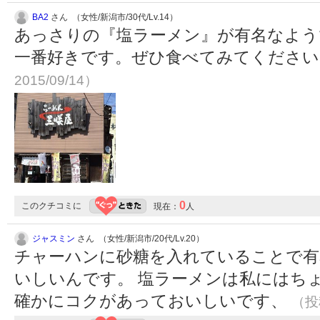
BA2
さん （女性/新潟市/30代/Lv.14）
あっさりの『塩ラーメン』が有名なよう
一番好きです。ぜひ食べてみてくださ
2015/09/14）
0
このクチコミに
現在：
人
ジャスミン
さん （女性/新潟市/20代/Lv.20）
チャーハンに砂糖を入れていることで有
いしいんです。 塩ラーメンは私にはち
確かにコクがあっておいしいです、
（投稿