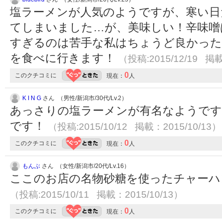
塩ラーメンが人気のようですが、寒い日
てしまいました…が、美味しい！辛味噌
すぎるのは苦手な私はちょうど良かった
を食べに行きます！
（投稿:2015/12/19 掲載
0
このクチコミに
現在：
人
K I N G
さん （男性/新潟市/30代/Lv.2）
あっさりの塩ラーメンが有名なようです
です！
（投稿:2015/10/12 掲載：2015/10/13）
0
このクチコミに
現在：
人
もんぶ
さん （女性/新潟市/20代/Lv.16）
ここのお店の名物砂糖を使ったチャーハ
（投稿:2015/10/11 掲載：2015/10/13）
0
このクチコミに
現在：
人