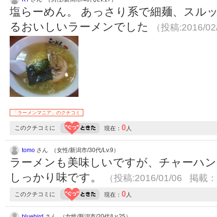
塩らーめん。 あっさり系で細麺、スル
るおいしいラーメンでした
（投稿:2016/02
「ラーメンマニア」のクチコミ
0
このクチコミに
現在：
人
tomo
さん （女性/新潟市/30代/Lv.9）
ラーメンも美味しいですが、チャーハン
しっかり味です。
（投稿:2016/01/06 掲載：2
0
このクチコミに
現在：
人
bluebird
さん （女性/新潟市/20代/Lv.25）