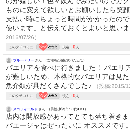
のが嬉しい！色々飲んでみたいのでカク
ものに変えて欲しいとお願いしたら笑顔
支払い時にちょっと時間がかかったので
使います」と伝えておくとよいと思い
2016/07/26）
0
このクチコミに
現在：
人
ブルーベリー
さん （女性/新潟市/30代/Lv.71）
パエリアを食べに行きました！ パエリ
が難しいため、本格的なパエリアは見た
魚介類が具だくさんでした♪
（投稿:2015/1
0
このクチコミに
現在：
人
スコフィールド
さん （男性/新潟市/30代/Lv.1）
店内は開放感があってとても落ち着きま
パエージャはぜったいに オススメです