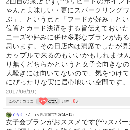
2回目の来店です(^^♪リピートのポイ
ゃんと美味しい・更にスパークリングワ
ぶ」、という点と「フードが好み」とい
位置とカード決済をする旨伝えておいた
ニーズや好みに併せ多彩なプランがある
思います。その日店内は満席でしたが見
カップルで来るのもいいかもしれませ
り無くどちらかというと女子会向きな
大騒ぎには向いてないので、気をつけて
にぴったりな実に居心地いい空間です
2017/06/19）
0
このクチコミに
現在：
人
かなえ
さん （女性/五泉市/40代/Lv.11）
女子会プランがおススメです(^^♪スパ