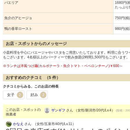
パエリア
1680円(
たっぷり
魚介のアヒージョ
750円(税
鴨の香草ロースト
980円(税
お店・スポットからのメッセージ
小皿料理を中心にパエージャやパスタをご用意いたしております。料理に合うワ
もございます。4名様以上のパーティーで飲み放題(2時間1,500円)もございます。
※ランチは洋風つけ麺(カルボナーラ・魚介トマト・ペペロンチーノ)￥600～
おすすめのクチコミ （
5
件）
クチコミからみる、このお店の特長
女子
好み
2
2
このお店・スポットの
ザンギフ
さん （女性/新潟市/20代/Lv.4）
(投稿：200
推薦者
かなえ
さん （女性/五泉市/40代/Lv.11）