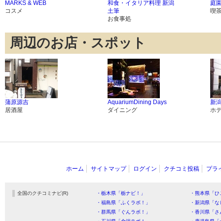
MARKS & WEB
和食・イタリア料理 新潟
庭
コスメ
土筆
喫
お食事処
周辺のお店・スポット
蒲原源吉
AquariumDining Days
新
居酒屋
ダイニング
ホ
ホーム
サイトマップ
ログイン
クチコミ投稿
プラ
全国のクチコミナビ(R)
・栃木県「栃ナビ！」
・熊本県「ひ
・福島県「ふくラボ！」
・新潟県「な
・群馬県「ぐんラボ！」
・香川県「さ