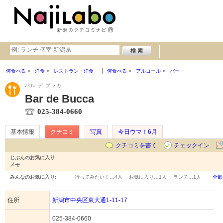
何食べる
洋食
レストラン・洋食
何食べる
アルコール
バー
バル デ ブッカ
Bar de Bucca
025-384-0660
基本情報
クチコミ
写真
今日ウマ！6月
クチコミを書く
チェックイン
じぶんのお気に入り:
メモ:
みんなのお気に入り:
行ってみたい！…
4人
お気に入り…
1人
ランチ…
1人
全部
住所
新潟市中央区東大通1-11-17
025-384-0660