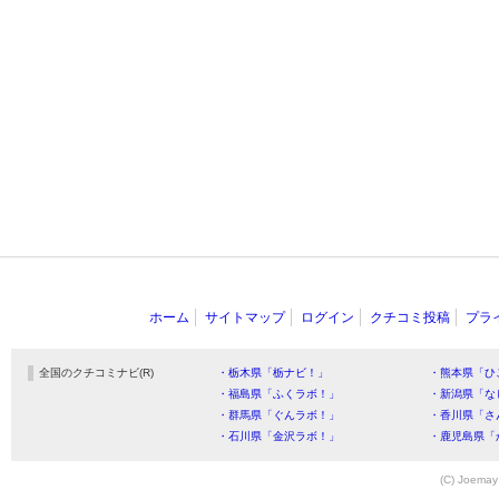
ホーム
サイトマップ
ログイン
クチコミ投稿
プラ
全国のクチコミナビ(R)
・栃木県「栃ナビ！」
・熊本県「ひ
・福島県「ふくラボ！」
・新潟県「な
・群馬県「ぐんラボ！」
・香川県「さ
・石川県「金沢ラボ！」
・鹿児島県「
(C) Joemay