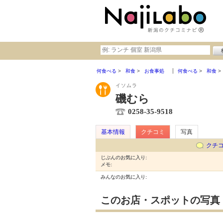
何食べる
和食
お食事処
何食べる
和食
イソムラ
磯むら
0258-35-9518
基本情報
クチコミ
写真
クチ
じぶんのお気に入り:
メモ:
みんなのお気に入り:
このお店・スポットの写真