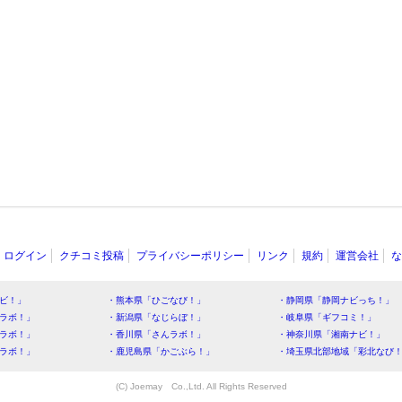
ログイン
クチコミ投稿
プライバシーポリシー
リンク
規約
運営会社
な
ビ！」
・熊本県「ひごなび！」
・静岡県「静岡ナビっち！」
ラボ！」
・新潟県「なじらぼ！」
・岐阜県「ギフコミ！」
ラボ！」
・香川県「さんラボ！」
・神奈川県「湘南ナビ！」
ラボ！」
・鹿児島県「かごぶら！」
・埼玉県北部地域「彩北なび
(C) Joemay Co.,Ltd. All Rights Reserved