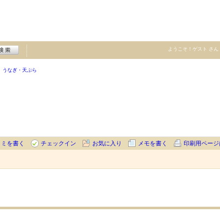
ようこそ！
ゲスト
さん
うなぎ・天ぷら
コミを書く
チェックイン
お気に入り
メモを書く
印刷用ページ