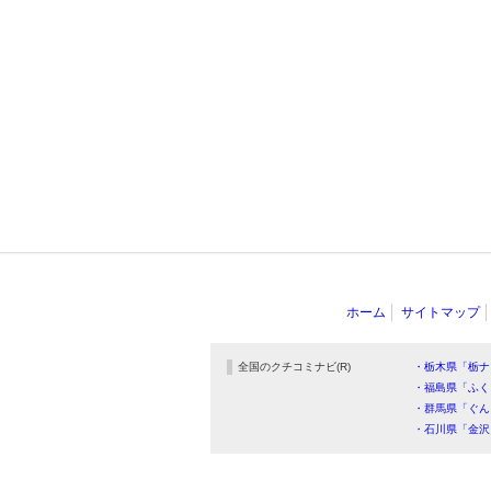
ホーム
サイトマップ
全国のクチコミナビ(R)
・栃木県「栃ナ
・福島県「ふく
・群馬県「ぐん
・石川県「金沢