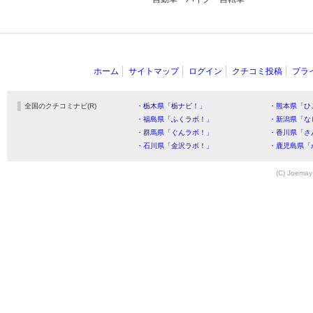
ホーム
サイトマップ
ログイン
クチコミ投稿
プラ
全国のクチコミナビ(R)
・栃木県「栃ナビ！」
・熊本県「ひ
・福島県「ふくラボ！」
・新潟県「な
・群馬県「ぐんラボ！」
・香川県「さ
・石川県「金沢ラボ！」
・鹿児島県「
(C) Joemay