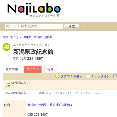
遊びに行こう
美術館・博物館・資料館
ニイガタケンセイキネンカン
新潟県政記念館
025-228-3607
基本情報
クチコミ
写真
クチコミを書く
チェックイン
じぶんのお気に入り:
メモ:
みんなのお気に入り:
趣味…
1人
ひとりで…
1人
行ってみたい！…
1人
住所
新潟市中央区一番堀通町3番地3
025-228-3607