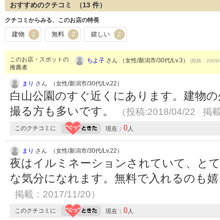
おすすめのクチコミ （
13
件）
クチコミからみる、このお店の特長
建物
無料
嬉しい
2
2
2
このお店・スポットの
ちよ子
さん （女性/新潟市/30代/Lv.3）
(投稿：2009/
推薦者
まり
さん （女性/新潟市/30代/Lv.22）
白山公園のすぐ近くにあります。建物の
撮る方も多いです。
（投稿:2018/04/22 掲載
0
このクチコミに
現在：
人
まり
さん （女性/新潟市/30代/Lv.22）
夜はイルミネーションされていて、と
な気分になれます。無料で入れるのも
掲載：2017/11/20）
0
このクチコミに
現在：
人