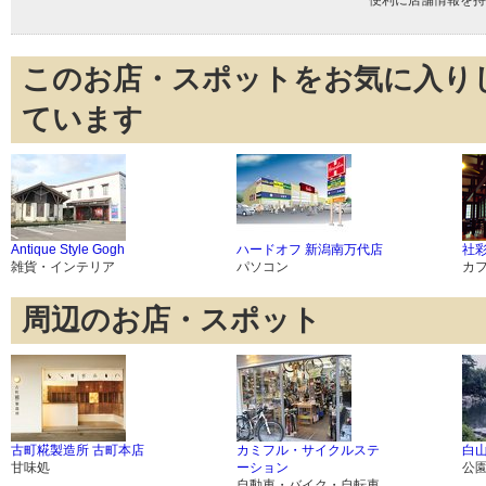
このお店・スポットをお気に入り
ています
Antique Style Gogh
ハードオフ 新潟南万代店
社
雑貨・インテリア
パソコン
カ
周辺のお店・スポット
古町糀製造所 古町本店
カミフル・サイクルステ
白
甘味処
ーション
公
自動車・バイク・自転車