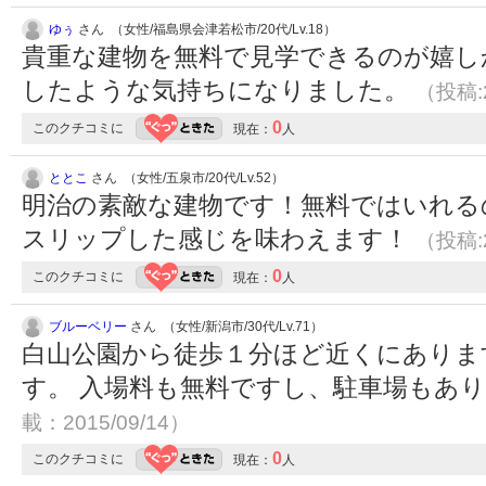
ゆぅ
さん （女性/福島県会津若松市/20代/Lv.18）
貴重な建物を無料で見学できるのが嬉し
したような気持ちになりました。
（投稿:2
0
このクチコミに
現在：
人
ととこ
さん （女性/五泉市/20代/Lv.52）
明治の素敵な建物です！無料ではいれる
スリップした感じを味わえます！
（投稿:2
0
このクチコミに
現在：
人
ブルーベリー
さん （女性/新潟市/30代/Lv.71）
白山公園から徒歩１分ほど近くにありま
す。 入場料も無料ですし、駐車場もあ
載：2015/09/14）
0
このクチコミに
現在：
人