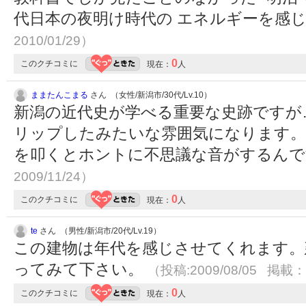
代日本の夜明け時代の エネルギーを感
2010/01/29）
0
このクチコミに
現在：
人
ままたんこまる
さん （女性/新潟市/30代/Lv.10）
新潟の近代史が学べる重要な史跡ですが
リップしたみたいな雰囲気になります。
を叩くとホントに不思議な音がするん
2009/11/24）
0
このクチコミに
現在：
人
te
さん （男性/新潟市/20代/Lv.19）
この建物は年代を感じさせてくれます。
ってみて下さい。
（投稿:2009/08/05 掲載：2
0
このクチコミに
現在：
人