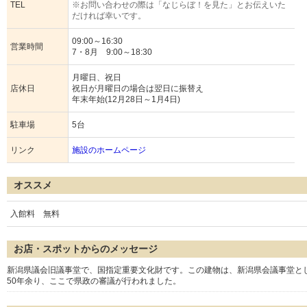
TEL
※お問い合わせの際は「なじらぼ！を見た」とお伝えいた
だければ幸いです。
09:00～16:30
営業時間
7・8月 9:00～18:30
月曜日、祝日
店休日
祝日が月曜日の場合は翌日に振替え
年末年始(12月28日～1月4日)
駐車場
5台
リンク
施設のホームページ
オススメ
入館料 無料
お店・スポットからのメッセージ
新潟県議会旧議事堂で、国指定重要文化財です。この建物は、新潟県会議事堂として明治
50年余り、ここで県政の審議が行われました。