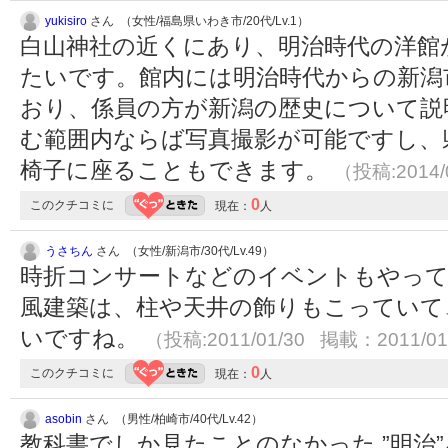
yukisiro
さん （女性/福島県いわき市/20代/Lv.1）
白山神社の近くにあり、明治時代の洋館
たいです。館内には明治時代からの新潟
おり、係員の方が新潟の歴史について説
む範囲内ならば写真撮影が可能ですし、
椅子に座ることもできます。
（投稿:2014/
0
このクチコミに
現在：
人
うさちん
さん （女性/新潟市/30代/Lv.49）
時折コンサートなどのイベントもやって
風建築は、柱や天井の飾りもこっていて
いですね。
（投稿:2011/01/30 掲載：2011/01
0
このクチコミに
現在：
人
asobin
さん （男性/柏崎市/40代/Lv.42）
教科書でしか見たことのなかった ”明治