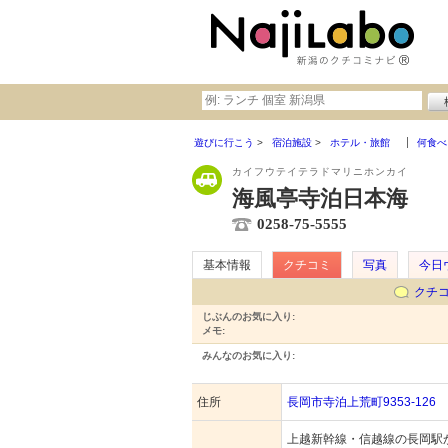
遊びに行こう
宿泊施設
ホテル・旅館
何食べ
カイフウテイテラドマリニホンカイ
海風亭寺泊日本海
0258-75-5555
基本情報
クチコミ
写真
今日
クチ
じぶんのお気に入り:
メモ:
みんなのお気に入り:
住所
長岡市寺泊上荒町9353-126
上越新幹線・信越線の長岡駅