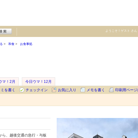
ようこそ！
ゲスト
さん
る
和食
お食事処
ウマ！2月
今日ウマ！12月
コミを書く
チェックイン
お気に入り
メモを書く
印刷用ページ
から、越後交通の急行・与板