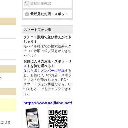
登録情報確認
最近見たお店・スポット
スマートフォン版
クチコミ数順で並び替えができ
ちゃう！
モバイル端末での検索結果もク
チコミ数順で並び替えができち
ゃうよ☆
お気に入りのお店・スポットリ
ストを持ち運べる！
なじらぼ！メンバーに登録
する
と、お気に入りのお店・スポッ
い。
トリストが作れちゃう。PC・
スマートフォン共通だから、い
つでもどこでもチェックできる
よ♪
https://www.najilabo.net/
過ごせま