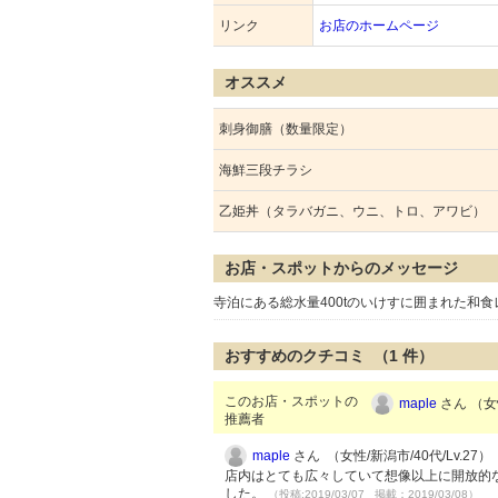
リンク
お店のホームページ
オススメ
刺身御膳（数量限定）
海鮮三段チラシ
乙姫丼（タラバガニ、ウニ、トロ、アワビ）
お店・スポットからのメッセージ
寺泊にある総水量400tのいけすに囲まれた和
おすすめのクチコミ （
1
件）
このお店・スポットの
maple
さん （女性
推薦者
maple
さん （女性/新潟市/40代/Lv.27）
店内はとても広々していて想像以上に開放的
した。
（投稿:2019/03/07 掲載：2019/03/08）