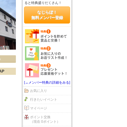
ると特典盛りだくさん！
なじらぼ！
無料メンバー登録
る
AP
[→メンバー特典の詳細をみる]
お気に入り
行きたいイベント
マイページ
ポイント交換
（現在 0ポイント）