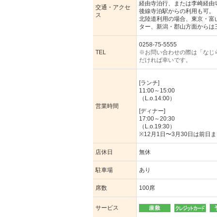
経由寺泊行、または李崎経由
交通・アクセ
後線寺泊駅からの利用も可。
ス
北陸道利用の場合、東京・富
ター、新潟・郡山方面からは
0258-75-5555
TEL
※お問い合わせの際は「なじ
だければ幸いです。
[ランチ]
11:00～15:00
（L.o.14:00）
営業時間
[ディナー]
17:00～20:30
（L.o.19:30）
※12月1日〜3月30日は前日
店休日
無休
駐車場
あり
席数
100席
サービス