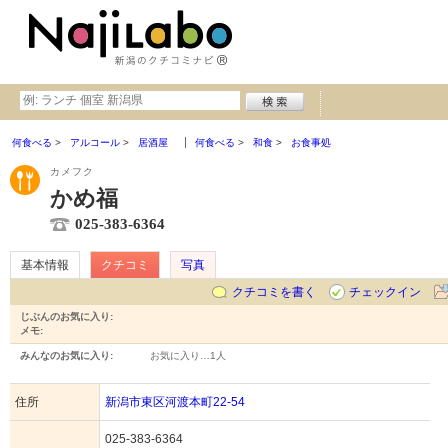
何食べる
アルコール
居酒屋
何食べる
和食
お食事処
カメフク
かめ福
025-383-6364
基本情報
クチコミ
写真
クチコミを書く
チェックイン
じぶんのお気に入り:
メモ:
みんなのお気に入り:
お気に入り…
1人
住所
新潟市東区河渡本町22-54
025-383-6364