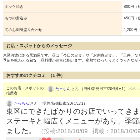
ホッケ焼き
800円（
もつの煮込み
450円（
旬のお刺身盛り合わせ
1,200
お店・スポットからのメッセージ
東区河渡にある居酒屋です。昼は「今日の定食」や「お刺身定食」、「天丼」な
季節を味わえる旬な一品料理が豊富に揃います。座敷でゆったりとくつろぎなが
おすすめのクチコミ （
1
件）
このお店・スポットの
たっちん
さん （男性/新発田市/20代/Lv.1）
(投稿：2
推薦者
たっちん
さん （男性/新発田市/20代/Lv.1）
東区にできたばかりのお店でいってきま
ステーキと幅広くメニューがあり、季節
ました。
（投稿:2018/10/09 掲載：2018/10/0