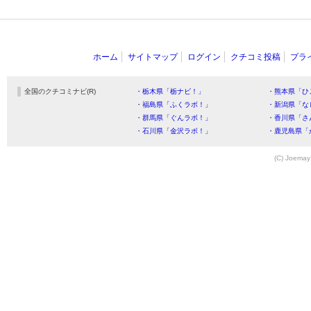
ホーム
サイトマップ
ログイン
クチコミ投稿
プラ
全国のクチコミナビ(R)
・栃木県「栃ナビ！」
・熊本県「ひ
・福島県「ふくラボ！」
・新潟県「な
・群馬県「ぐんラボ！」
・香川県「さ
・石川県「金沢ラボ！」
・鹿児島県「
(C) Joemay