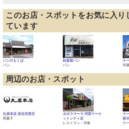
このお店・スポットをお気に入り
ています
パンのもくば
秋葉製パン
ケー
パン
パン
洋
周辺のお店・スポット
丸屋本店 原信河渡店
ポポラマーマ 河渡マーケ
ラ
和菓子
ットシティ店
新
レストラン・洋食
ラ