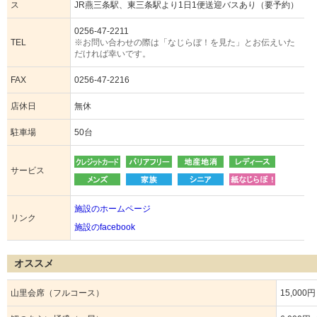
ス
JR燕三条駅、東三条駅より1日1便送迎バスあり（要予約）
0256-47-2211
TEL
※お問い合わせの際は「なじらぼ！を見た」とお伝えいた
だければ幸いです。
FAX
0256-47-2216
店休日
無休
駐車場
50台
サービス
施設のホームページ
リンク
施設のfacebook
オススメ
山里会席（フルコース）
15,00