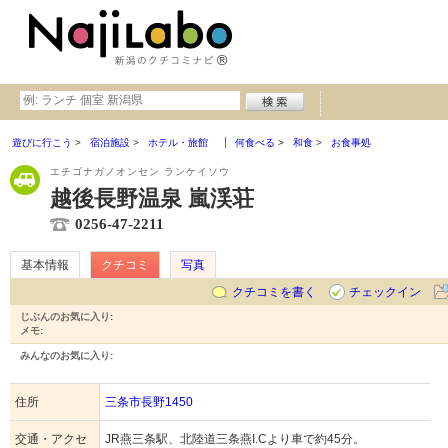
遊びに行こう
宿泊施設
ホテル・旅館
何食べる
和食
お食事処
エチゴナガノオンセン ランケイソウ
越後長野温泉 嵐渓荘
0256-47-2211
基本情報
クチコミ
写真
クチコミを書く
チェックイン
じぶんのお気に入り:
メモ:
みんなのお気に入り:
住所
三条市長野1450
交通・アクセ
JR燕三条駅、北陸道三条燕I.Cより車で約45分。