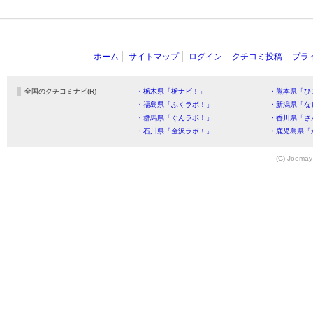
ホーム
サイトマップ
ログイン
クチコミ投稿
プラ
全国のクチコミナビ(R)
・栃木県「栃ナビ！」
・熊本県「ひ
・福島県「ふくラボ！」
・新潟県「な
・群馬県「ぐんラボ！」
・香川県「さ
・石川県「金沢ラボ！」
・鹿児島県「
(C) Joemay