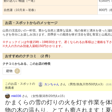
鯉のあらい桶盛（一尾）
6,000
自然薯（10月末～初春）
800円（
お店・スポットからのメッセージ
山里の渓流沿いの一軒宿。豊かな自然と濃厚な温泉、地の食材と湧水を使った滋
らぎを存分にお楽しみ頂けます。四季折々の風情を映す渓谷を望む客室と山風呂
※チェックインは午後15時～19時30分まで。遅くなられるお客様はご連絡を下
※大人の方のみ別途入湯税150円かかります。
おすすめのクチコミ （
2
件）
クチコミからみる、このお店の特長
建物
2
このお店・スポットの
カンちゃん
さん （男性/糸魚川市/50代/Lv.3）
(投稿：
推薦者
mki036
さん （女性/新潟市/20代/Lv.15）
かまくらの雪の灯りの火を灯す作業を体
物の木の温もり、とても癒されます！夏