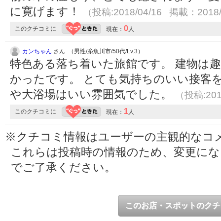
に寛げます！
（投稿:2018/04/16 掲載：2018/
0
このクチコミに
現在：
人
カンちゃん
さん （男性/糸魚川市/50代/Lv.3）
特色ある落ち着いた旅館です。 建物は
かったです。 とても気持ちのいい接客
や大浴場はいい雰囲気でした。
（投稿:201
1
このクチコミに
現在：
人
※クチコミ情報はユーザーの主観的なコ
これらは投稿時の情報のため、変更に
でご了承ください。
このお店・スポットのクチ