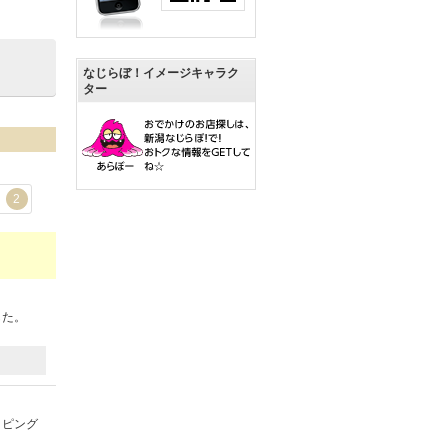
なじらぼ！イメージキャラク
ター
2
した。
ッピング