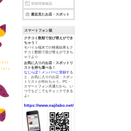
登録情報確認
最近見たお店・スポット
スマートフォン版
クチコミ数順で並び替えができ
ちゃう！
モバイル端末での検索結果もク
チコミ数順で並び替えができち
ゃうよ☆
お気に入りのお店・スポットリ
ストを持ち運べる！
なじらぼ！メンバーに登録
する
と、お気に入りのお店・スポッ
トリストが作れちゃう。PC・
スマートフォン共通だから、い
つでもどこでもチェックできる
よ♪
https://www.najilabo.net/