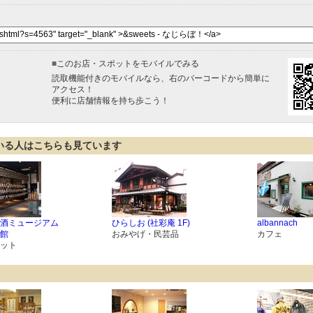
■
このお店・スポットをモバイルでみる
読取機能付きのモバイルなら、右のバーコードから簡単に
アクセス！
便利に店舗情報を持ち歩こう！
いる人はこちらも見ています
酒ミュージアム
ひらしお (社彩庵 1F)
albannach
館
おみやげ・民芸品
カフェ
ット