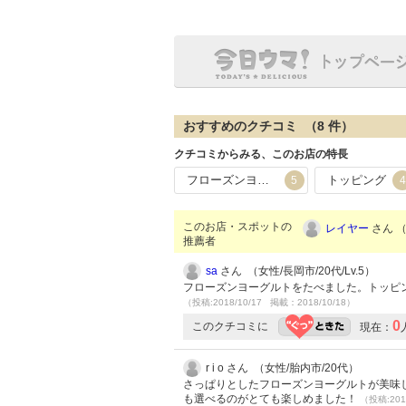
おすすめのクチコミ （
8
件）
クチコミからみる、このお店の特長
フローズンヨーグルト
トッピング
5
4
このお店・スポットの
レイヤー
さん （
推薦者
sa
さん （女性/長岡市/20代/Lv.5）
フローズンヨーグルトをたべました。トッピ
（投稿:2018/10/17 掲載：2018/10/18）
0
このクチコミに
現在：
r i o さん （女性/胎内市/20代）
さっぱりとしたフローズンヨーグルトが美味
も選べるのがとても楽しめました！
（投稿:201