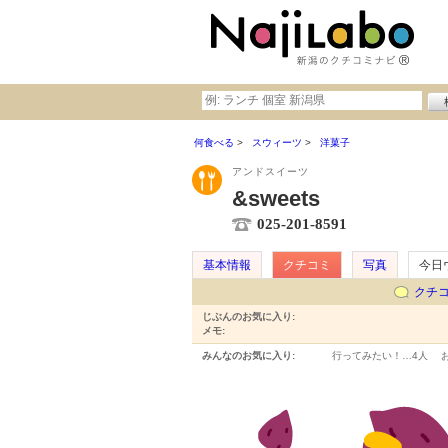
何食べる
スウィーツ
洋菓子
アンドスイーツ
&sweets
025-201-8591
基本情報
クチコミ
写真
今日
クチ
じぶんのお気に入り:
メモ:
みんなのお気に入り:
行ってみたい！…
4人