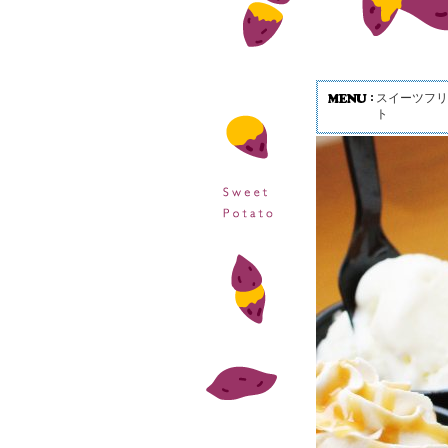
スイーツフリ
ト