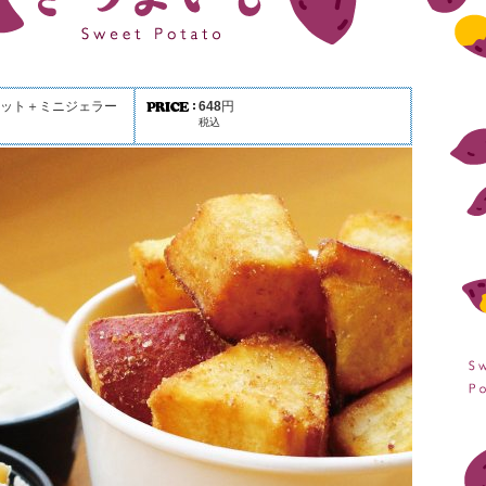
ット＋ミニジェラー
648
円
税込