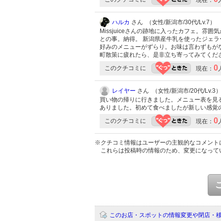
ハルカ
さん （女性/新潟市/30代/Lv.7）
Missjuiceさんの跡地に入ったカフェ。雰
との事。納得。 新潟県産牛乳を使ったジェ
好みのメニューがずらり。お味は言わずもが
町散策に疲れたら、是非立ち寄ってみてください
0
このクチコミに
現在：
レイヤー
さん （女性/新潟市/20代/Lv.3
買い物の帰りに行きました。メニュー表を見
ありました。初めて食べましたが新しい感覚
0
このクチコミに
現在：
※クチコミ情報はユーザーの主観的なコメント
これらは投稿時の情報のため、変更になって
このお店・スポットの情報変更や閉店・