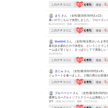
0
このクチコミに
現在：
まり
さん （女性/新潟市/30代/Lv.22）
暑いのでこちらで休憩しました。フローズン
稿:2018/08/29 掲載：2018/08/30）
0
このクチコミに
現在：
bluebird
さん （女性/埼玉県さいたま市/30
暑石歩き疲れたので休憩を…ということでこ
ームほど甘くなく、さっぱりしてて美味しい！
2018/08/23）
0
このクチコミに
現在：
まにゅ
さん （女性/新潟市/20代/Lv.8）
ジェラートを食べました。２階の席がお部屋
0
このクチコミに
現在：
ブルーベリー
さん （女性/新潟市/30代/Lv
濃厚なヨーグルトソフトクリームは美味しい
す!!
（投稿:2017/03/24 掲載：2017/03/31）
0
このクチコミに
現在：