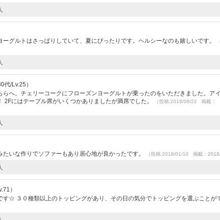
人
ヨーグルトはさっぱりしていて、夏にぴったりです。ヘルシーなのも嬉しいです。
人
代/Lv.25）
ちらへ。チェリーコークにフローズンヨーグルトが乗ったのをいただきました。ア
 2Fにはテーブル席がいくつかありましたが満席でした。
（投稿:2018/08/22 掲載：
人
みたいな作りでソファーもあり居心地が良かったです。
（投稿:2018/01/10 掲載：2018/
人
.71）
です☆ ３０種類以上のトッピングがあり、その日の気分でトッピングを選ぶことが
人