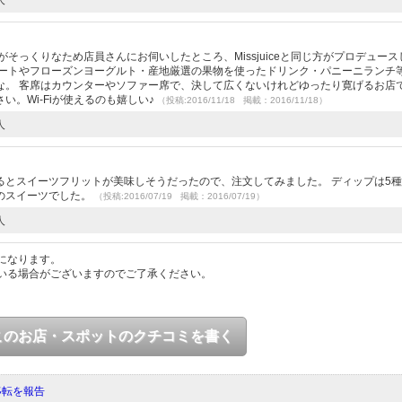
囲気がそっくりなため店員さんにお伺いしたところ、Missjuiceと同じ方がプロデュー
ラートやフローズンヨーグルト・産地厳選の果物を使ったドリンク・パニーニランチ
な。 客席はカウンターやソファー席で、決して広くないけれどゆったり寛げるお店
。Wi-Fiが使えるのも嬉しい♪
（投稿:2016/11/18 掲載：2016/11/18）
人
）
るとスイーツフリットが美味しそうだったので、注文してみました。 ディップは5
のスイーツでした。
（投稿:2016/07/19 掲載：2016/07/19）
人
になります。
いる場合がございますのでご了承ください。
このお店・スポットのクチコミを書く
移転を報告