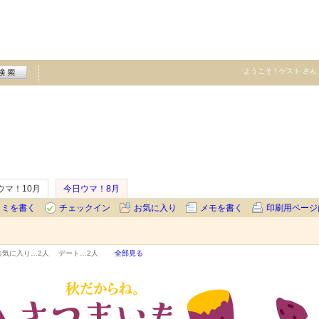
ようこそ！
ゲスト
さん
ウマ！10月
今日ウマ！8月
コミを書く
チェックイン
お気に入り
メモを書く
印刷用ページ
お気に入り…
2人
デート…
2人
全部見る