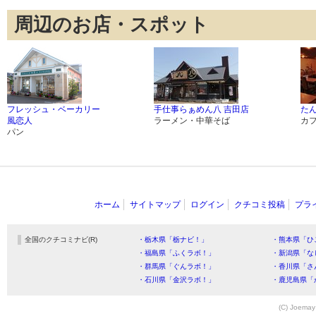
周辺のお店・スポット
フレッシュ・ベーカリー
手仕事らぁめん八 吉田店
たん
風恋人
ラーメン・中華そば
カ
パン
ホーム
サイトマップ
ログイン
クチコミ投稿
プラ
全国のクチコミナビ(R)
・栃木県「栃ナビ！」
・熊本県「ひ
・福島県「ふくラボ！」
・新潟県「な
・群馬県「ぐんラボ！」
・香川県「さ
・石川県「金沢ラボ！」
・鹿児島県「
(C) Joemay