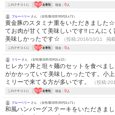
0
このクチコミに
現在：
人
ブルーベリー
さん （女性/新潟市/30代/Lv.71）
黄金豚のスタミナ重をいただきました☆
てお肉が甘くて美味しいです!! にんに
美味しかったです☆
（投稿:2016/10/11 掲載
0
このクチコミに
現在：
人
リリー
さん （女性/新潟市/30代/Lv.22）
ヒレカツ丼と坦々麺のセットを食べまし
がかかっていて美味しかったです。小上
ミリーで来てる方が多いです。
（投稿:201
0
このクチコミに
現在：
人
ブルーベリー
さん （女性/新潟市/30代/Lv.71）
和風ハンバーグステーキをいただきまし