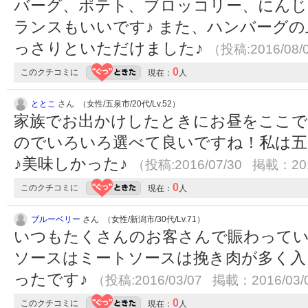
バーグ、ポテト、ブロッコリー、にんじ
ランスもいいです♪ また、ハンバーグ
っさりといただけました♪
（投稿:2016/08/
0
このクチコミに
現在：
人
ととこ
さん （女性/五泉市/20代/Lv.52）
家族でお出かけしたときにお昼をここで
のでいろいろ選べて良いですね！私は五
♪美味しかった♪
（投稿:2016/07/30 掲載：201
0
このクチコミに
現在：
人
ブルーベリー
さん （女性/新潟市/30代/Lv.71）
いつもたくさんのお客さんで賑わってい
ソースはミートソースは挽き肉が多く入
ったです♪
（投稿:2016/03/07 掲載：2016/03/
0
このクチコミに
現在：
人