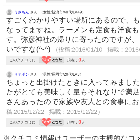
うさちん
さん （女性/新潟市/40代/Lv.49）
すごくわかりやすい場所にあるので、も
なってますね。ラーメンも定食も洋食も
す。弥彦神社の帰りに寄ったのですが、
いですな(^-^)
（投稿:2016/01/10 掲載：2016/
0
このクチコミに
現在：
人
サテボン
さん （男性/長岡市/20代/Lv.3）
ちょっと出掛けたときに入ってみました
たがとても美味しく量もそれなりで満足
さんあったので家族や友人との食事に
稿:2015/12/22 掲載：2015/12/22）
0
このクチコミに
現在：
人
※クチコミ情報はユーザーの主観的なコ