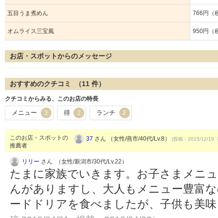
五目うま煮めん
766円（
オムライス三宝風
950円（
お店・スポットからのメッセージ
おすすめのクチコミ （
11
件）
クチコミからみる、このお店の特長
メニュー
得
ランチ
3
2
2
このお店・スポットの
37
さん （女性/燕市/40代/Lv.8）
(投稿：2015/12/19 
推薦者
リリー
さん （女性/新潟市/30代/Lv.22）
たまに家族でいきます。お子さまメニュ
んがありますし、大人もメニュー豊富な
ードドリアを食べましたが、子供も美