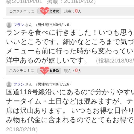
稿:2018/04/01 掲載：2018/04/02）
0
このクチコミに
現在：
人
フラン
さん （男性/燕市/40代/Lv.6）
ランチを食べに行きました！いつも思
いいところです。細かなところまで気
メニューも前に行った時から変わってい
洋中あるのが嬉しいです。
（投稿:2018/03
0
このクチコミに
現在：
人
フラン
さん （男性/燕市/40代/Lv.6）
国道116号線沿いにあるので分かりやす
ナータイム・土日などは混みますが、テ
席は沢山あります。 いつもお得な日替
み物も代金に含まれるのでとてもお得
2018/02/19）