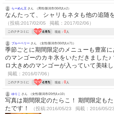
らーめん王
さん （男性/新潟市/30代/Lv.2）
なんたって、 シャリもネタも他の追随
（投稿:2017/02/05 掲載：2017/02/06）
0
このクチコミに
現在：
人
ブルーベリー
さん （女性/新潟市/30代/Lv.71）
季節ごとに期間限定のメニューも豊富に
のマンゴーのカキ氷をいただきました♪
ロ大きめのマンゴーが入っていて美味し
掲載：2016/07/06）
0
このクチコミに
現在：
人
ゆりこ
さん （女性/新潟市/20代/Lv.10）
写真は期間限定のたらこ！ 期間限定も
たです！
（投稿:2016/05/23 掲載：2016/05/2