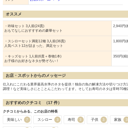
オススメ
・吟味セット 3人前(24貫)
2,940円
おもてなしにおすすすめの豪華セット
・スシローセット満彩12種 3人前(36貫)
1,800円
人気ベスト12が詰まった、満足セット
・キッズセット 1人前(6貫＋巻物1本)
350円(税
お子様のお好きなネタが勢ぞろい！
お店・スポットからのメッセージ
仕入れにこだわる業界最高水準のネタを提供！独自の魚の解凍方法や切りつけ方
調理！など美味しさにとことんこだわってます。そしてお寿司のネタは常時70種
おすすめのクチコミ （
17
件）
クチコミからみる、このお店の特長
美味しい
スシロー
寿司
子供
家族
7
3
3
3
3