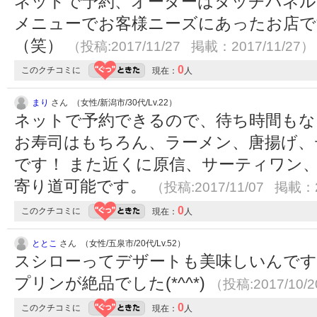
ネットで予約、オーダーはタッチパネル
メニューでお客様ニーズにあったお店で
（笑）
（投稿:2017/11/27 掲載：2017/11/27）
0
このクチコミに
現在：
人
まり
さん （女性/新潟市/30代/Lv.22）
ネットで予約できるので、待ち時間もな
お寿司はもちろん、ラーメン、唐揚げ、
です！ また近くに原信、サーティワン、
寄り道可能です。
（投稿:2017/11/07 掲載：2
0
このクチコミに
現在：
人
ととこ
さん （女性/五泉市/20代/Lv.52）
スシローってデザートも美味しいんで
プリンが絶品でした(*^^*)
（投稿:2017/10/
0
このクチコミに
現在：
人