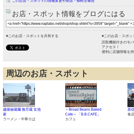
このお店・スポットの情報変更や閉店・移転を報告
お店・スポット情報をブログにはる
■
このお店・スポットを共有する
■
このお店・スポッ
読取機能付きのモバ
アクセス！
便利に店舗情報を持
周辺のお店・スポット
越後秘蔵麺 無尽蔵 女池
～Broad Beans Baked
原信
家
Cafe～ 「B.B.CAFE」
食
ラーメン・中華そば
カフェ