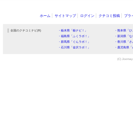
ホーム
サイトマップ
ログイン
クチコミ投稿
プラ
全国のクチコミナビ(R)
・栃木県「栃ナビ！」
・熊本県「ひ
・福島県「ふくラボ！」
・新潟県「な
・群馬県「ぐんラボ！」
・香川県「さ
・石川県「金沢ラボ！」
・鹿児島県「
(C) Joemay