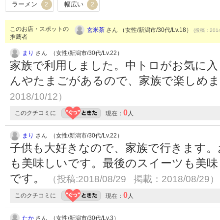
ラーメン
幅広い
2
2
このお店・スポットの
玄米茶
さん （女性/新潟市/30代/Lv.18）
(投稿：2014
推薦者
まり
さん （女性/新潟市/30代/Lv.22）
家族で利用しました。中トロがお気に入
んやたまごがあるので、家族で楽しめ
2018/10/12）
0
このクチコミに
現在：
人
まり
さん （女性/新潟市/30代/Lv.22）
子供も大好きなので、家族で行きます。
も美味しいです。最後のスイーツも美味
です。
（投稿:2018/08/29 掲載：2018/08/29）
0
このクチコミに
現在：
人
たか
さん （女性/新潟市/30代/Lv.3）