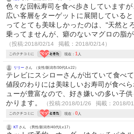
色々な回転寿司を食べ歩きしていますが
広い客層をターゲットに展開していると
ってとても美味しかったのは、"天然とろ
乗ってませんが、癖のないマグロの脂が
（投稿:2018/02/14 掲載：2018/02/14）
1
このクチコミに
現在：
人
リリー
さん （女性/新潟市/30代/Lv.22）
テレビにスシローさんが出ていて食べ
値段のわりには美味しいお寿司が食べら
ューが豊富なので、好き嫌いの多い子供
かります。
（投稿:2018/01/26 掲載：2018/01
0
このクチコミに
現在：
人
KT
さん （男性/新潟市/40代/Lv.17）