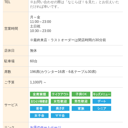
TEL
※お問い合わせの際は「なじらぼ！を見た」とお伝えいた
だければ幸いです。
月～金
11:00～23:00
土日祝
営業時間
10:30～23:00
※最終来店・ラストオーダーは閉店時間の30分前
店休日
無休
駐車場
60台
席数
196席(カウンター16席・6名テーブル30席)
ご予算
1,100円 ～
サービス
リンク
お店のホームページ