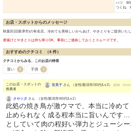
ハツ 80
つくね 8
お店・スポットからのメッセージ
秋葉区(旧新津市)の有名店。冷めても美味しいからあげ、やきとりをご提供いたし
唐揚げとやきとりは持ち帰りOK。事前にご連絡しておくとスムーズです。
おすすめのクチコミ （
4
件）
クチコミからみる、このお店の特長
旨い
子供
3
2
このお店・スポットの
笑美子
さん （女性/新潟市/30代/Lv.3）
(投稿：2014/
推薦者
さや☆彡
さん （女性/新潟市/40代/Lv.2）
此処の焼き鳥が激ウマで、本当に冷めて
止められなく成る程本当に旨いんです…
としていて肉の程好い弾力とジューシー