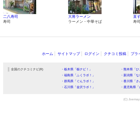
二八寿司
大将ラーメン
直
寿司
ラーメン・中華そば
寿
ホーム
サイトマップ
ログイン
クチコミ投稿
プラ
全国のクチコミナビ(R)
・栃木県「栃ナビ！」
・熊本県「ひ
・福島県「ふくラボ！」
・新潟県「な
・群馬県「ぐんラボ！」
・香川県「さ
・石川県「金沢ラボ！」
・鹿児島県「
(C) Joemay