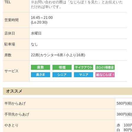
TEL
※お問い合わせの際は「なじらぼ！を見た」とお伝えいた
だければ幸いです。
16:45～21:00
営業時間
(Lo.20:30)
店休日
水曜日
駐車場
なし
席数
22席(カウンター6席 / 小上り16席)
サービス
オススメ
半羽からあげ
580円(税
手羽先からあげ
380円(税
やきとり
赤 100
白 80円