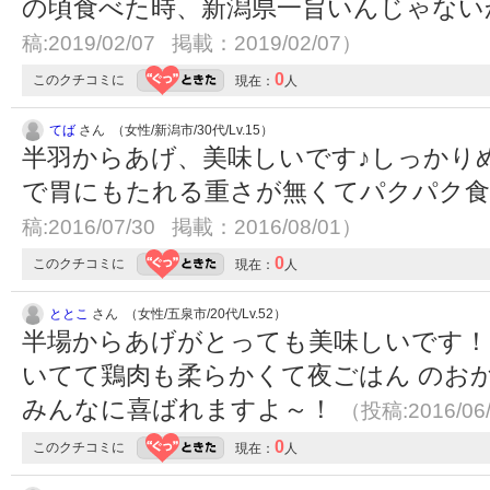
の頃食べた時、新潟県一旨いんじゃな
稿:2019/02/07 掲載：2019/02/07）
0
このクチコミに
現在：
人
てば
さん （女性/新潟市/30代/Lv.15）
半羽からあげ、美味しいです♪しっかり
で胃にもたれる重さが無くてパクパク食べ
稿:2016/07/30 掲載：2016/08/01）
0
このクチコミに
現在：
人
ととこ
さん （女性/五泉市/20代/Lv.52）
半場からあげがとっても美味しいです！
いてて鶏肉も柔らかくて夜ごはん のお
みんなに喜ばれますよ～！
（投稿:2016/06
0
このクチコミに
現在：
人