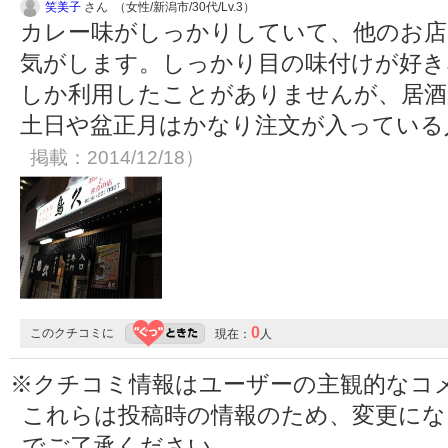
笑美子
さん （女性/新潟市/30代/Lv.3）
カレー味がしっかりしていて、他のお店
気がします。しっかり目の味付けが好き
しか利用したことがありませんが、居酒
土日や盆正月はかなり注文が入っている
掲載：2014/12/18）
0
このクチコミに
現在：
人
※クチコミ情報はユーザーの主観的なコ
これらは投稿時の情報のため、変更に
でご了承ください。