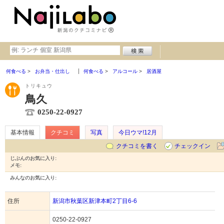
何食べる
お弁当・仕出し
何食べる
アルコール
居酒屋
トリキュウ
鳥久
0250-22-0927
基本情報
クチコミ
写真
今日ウマ!12月
クチコミを書く
チェックイン
じぶんのお気に入り:
メモ:
みんなのお気に入り:
住所
新潟市秋葉区新津本町2丁目6-6
0250-22-0927