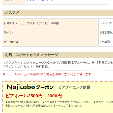
オススメ
日本4大メーカーのプレミアムビール8種
580～72
牛タン
並890円/
ビアホール
2500円
お店・スポットからのメッセージ
オススメ牛タンの入ったコースや2次会での団体様収容スペース。6～9月限定のビ
ブラガレイのフリットも無料提供。
金・土・祝前日は2.5時間でのご退店をお願いする時がございます
ビアダイニング麒麟
ビアホール2500円→2000円
★本券1枚でお1人様のみ有効。 ★この画面をご注文の際にご提示ください。 ★他のクーポン
予告なくサービスを打ち切る場合がございますのでご了承ください。