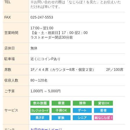
TEL
※お問い合わせの際は「なじらぼ！を見た」とお伝えいた
だければ幸いです。
FAX
025-247-5553
17:00～翌1:00
営業時間
【金・土・祝前日】17：00-翌2：00
ラストオーダー閉店30分前
店休日
無休
駐車場
近くにコインPあり
席数
1F／４４席（カウンター8席・個室２室） 2F／100席
収容人数
80～120名
ご予算
1,000円 ～ 5,000円
サービス
リンク
お店のホームページ