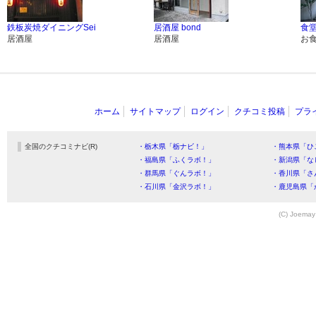
鉄板炭焼ダイニングSei
居酒屋 bond
食堂
居酒屋
居酒屋
お
ホーム
サイトマップ
ログイン
クチコミ投稿
プラ
全国のクチコミナビ(R)
・栃木県「栃ナビ！」
・熊本県「ひ
・福島県「ふくラボ！」
・新潟県「な
・群馬県「ぐんラボ！」
・香川県「さ
・石川県「金沢ラボ！」
・鹿児島県「
(C) Joemay