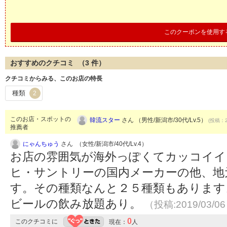
このクーポンを使用す
おすすめのクチコミ （
3
件）
クチコミからみる、このお店の特長
種類
2
このお店・スポットの
韓流スター
さん （男性/新潟市/30代/Lv.5）
(投稿：2
推薦者
にゃんちゅう
さん （女性/新潟市/40代/Lv.4）
お店の雰囲気が海外っぽくてカッコイイ
ヒ・サントリーの国内メーカーの他、地
す。その種類なんと２５種類もあります
ビールの飲み放題あり。
（投稿:2019/03/0
0
このクチコミに
現在：
人