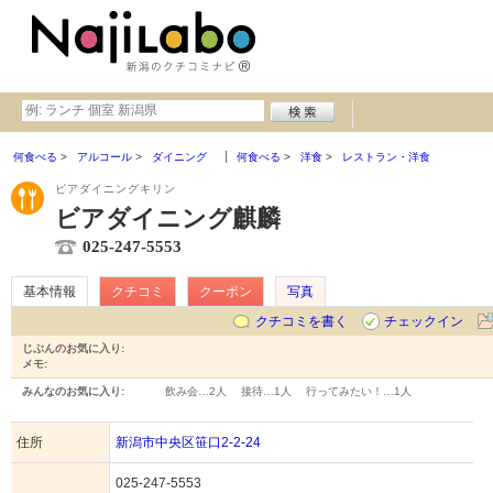
何食べる
アルコール
ダイニング
何食べる
洋食
レストラン・洋食
ビアダイニングキリン
ビアダイニング麒麟
025-247-5553
基本情報
クチコミ
クーポン
写真
クチコミを書く
チェックイン
じぶんのお気に入り:
メモ:
みんなのお気に入り:
飲み会…
2人
接待…
1人
行ってみたい！…
1人
住所
新潟市中央区笹口2-2-24
025-247-5553