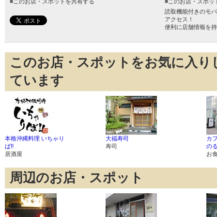
■
このお店・スポットを共有する
■
このお店・スポッ
読取機能付きのモバ
アクセス！
便利に店舗情報を持
このお店・スポットをお気に入り
ています
本格沖縄料理 いちゃり
大福寿司
カフ
ば!!
寿司
の
居酒屋
お
周辺のお店・スポット