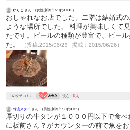
ゆりこ
さん （女性/新潟市/20代/Lv.10）
おしゃれなお店でした。二階は結婚式の
ような場所でした。 料理が美味しくて
たです。ビールの種類が豊富で、ビール
た。
（投稿:2015/06/26 掲載：2015/06/26）
0
このクチコミに
現在：
人
韓流スター
さん （男性/新潟市/30代/Lv.5）
厚切りの牛タンが１０００円以下で食べ
に板前さん？がカウンターの前で魚をお