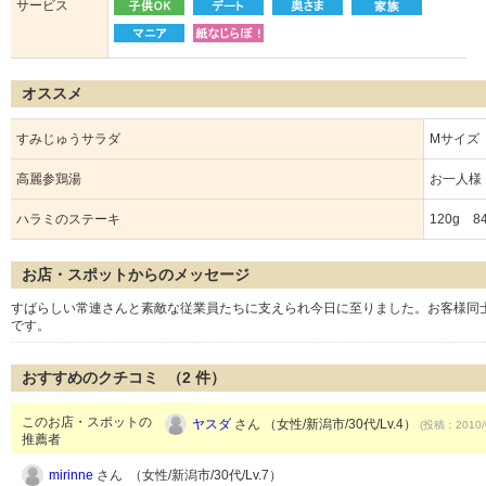
サービス
オススメ
すみじゅうサラダ
Mサイズ 
高麗参鶏湯
お一人様 
ハラミのステーキ
120g 8
お店・スポットからのメッセージ
すばらしい常連さんと素敵な従業員たちに支えられ今日に至りました。お客様同
です。
おすすめのクチコミ （
2
件）
このお店・スポットの
ヤスダ
さん （女性/新潟市/30代/Lv.4）
(投稿：2010/
推薦者
mirinne
さん （女性/新潟市/30代/Lv.7）