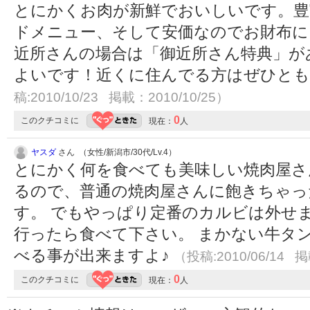
とにかくお肉が新鮮でおいしいです。豊
ドメニュー、そして安価なのでお財布に
近所さんの場合は「御近所さん特典」が
よいです！近くに住んでる方はぜひと
稿:2010/10/23 掲載：2010/10/25）
0
このクチコミに
現在：
人
ヤスダ
さん （女性/新潟市/30代/Lv.4）
とにかく何を食べても美味しい焼肉屋さ
るので、普通の焼肉屋さんに飽きちゃっ
す。 でもやっぱり定番のカルビは外せ
行ったら食べて下さい。 まかない牛タ
べる事が出来ますよ♪
（投稿:2010/06/14 掲
0
このクチコミに
現在：
人