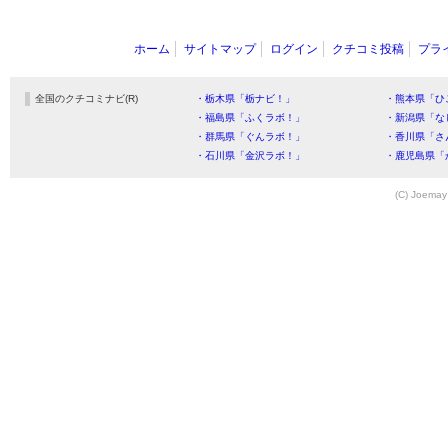
ホーム
サイトマップ
ログイン
クチコミ投稿
プラ
全国のクチコミナビ(R)
・栃木県「栃ナビ！」
・熊本県「ひ
・福島県「ふくラボ！」
・新潟県「な
・群馬県「ぐんラボ！」
・香川県「さ
・石川県「金沢ラボ！」
・鹿児島県「
(C) Joemay