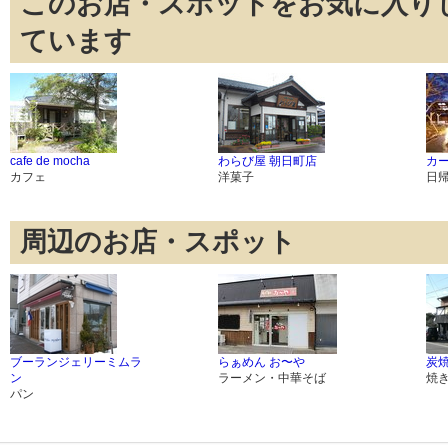
このお店・スポットをお気に入り
ています
cafe de mocha
わらび屋 朝日町店
カ
カフェ
洋菓子
日
周辺のお店・スポット
ブーランジェリーミムラ
らぁめん お〜や
炭焼
ン
ラーメン・中華そば
焼
パン