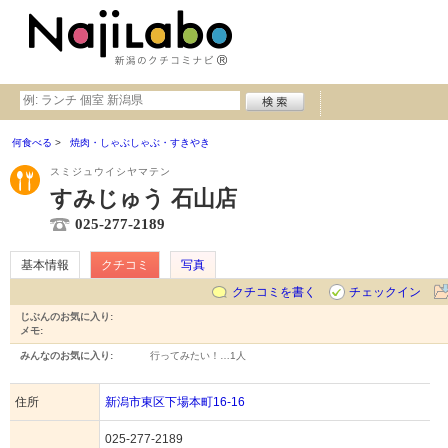
何食べる
焼肉・しゃぶしゃぶ・すきやき
スミジュウイシヤマテン
すみじゅう 石山店
025-277-2189
基本情報
クチコミ
写真
クチコミを書く
チェックイン
じぶんのお気に入り:
メモ:
みんなのお気に入り:
行ってみたい！…
1人
住所
新潟市東区下場本町16-16
025-277-2189