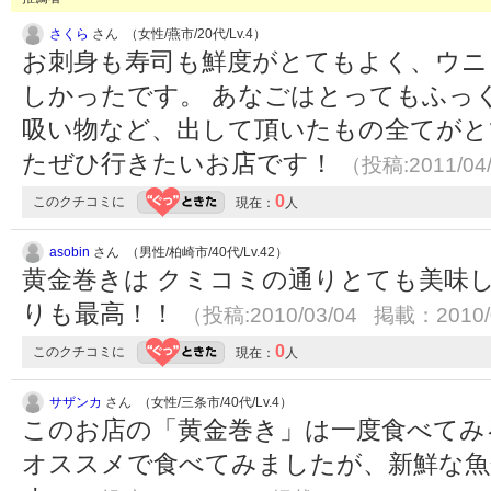
さくら
さん （女性/燕市/20代/Lv.4）
お刺身も寿司も鮮度がとてもよく、ウニ
しかったです。 あなごはとってもふっ
吸い物など、出して頂いたもの全てがと
たぜひ行きたいお店です！
（投稿:2011/04
0
このクチコミに
現在：
人
asobin
さん （男性/柏崎市/40代/Lv.42）
黄金巻きは クミコミの通りとても美味
りも最高！！
（投稿:2010/03/04 掲載：2010/
0
このクチコミに
現在：
人
サザンカ
さん （女性/三条市/40代/Lv.4）
このお店の「黄金巻き」は一度食べてみ
オススメで食べてみましたが、新鮮な魚