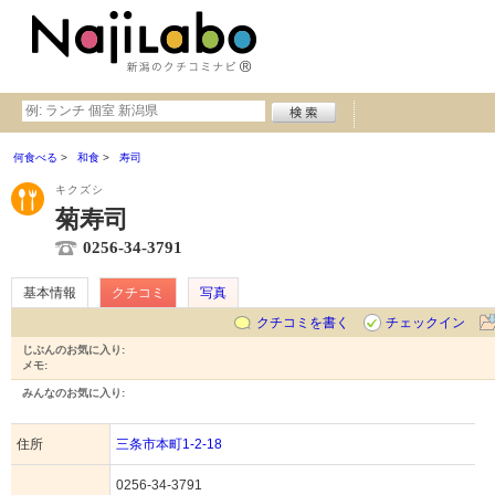
何食べる
和食
寿司
キクズシ
菊寿司
0256-34-3791
基本情報
クチコミ
写真
クチコミを書く
チェックイン
じぶんのお気に入り:
メモ:
みんなのお気に入り:
住所
三条市本町1-2-18
0256-34-3791