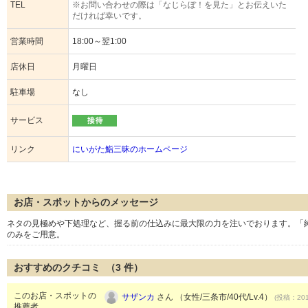
TEL
※お問い合わせの際は「なじらぼ！を見た」とお伝えいた
だければ幸いです。
営業時間
18:00～翌1:00
店休日
月曜日
駐車場
なし
サービス
リンク
にいがた鮨三昧のホームページ
お店・スポットからのメッセージ
ネタの見極めや下処理など、握る前の仕込みに最大限の力を注いでおります。「
のみをご用意。
おすすめのクチコミ （
3
件）
このお店・スポットの
サザンカ
さん （女性/三条市/40代/Lv.4）
(投稿：201
推薦者