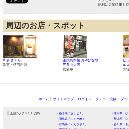
アクセス！
便利に店舗情報を持
周辺のお店・スポット
和食 さくら
釜焼鳥本舗 おやひなや
ビ
割烹・懐石料理
三条中央店
ル
居酒屋
美
ホーム
サイトマップ
ログイン
クチコミ投稿
プラ
全国のクチコミナビ(R)
・栃木県「栃ナビ！」
・熊本県「ひ
・福島県「ふくラボ！」
・新潟県「な
・群馬県「ぐんラボ！」
・香川県「さ