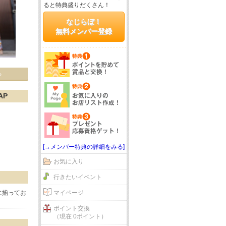
ると特典盛りだくさん！
なじらぼ！
無料メンバー登録
る
AP
[→メンバー特典の詳細をみる]
お気に入り
行きたいイベント
に揃ってお
マイページ
ポイント交換
（現在 0ポイント）