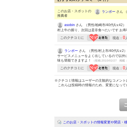
このお店・スポットの
ランボー
さん （
推薦者
asobin
さん （男性/柏崎市/40代/Lv.42）
村上牛の握り、次回は是非食べたいです お
0
このクチコミに
現在：
ランボー
さん （男性/村上市/40代/Lv.2
サービスメニューをよく出しているので以外
味も堪能できますよ！
（投稿:2010/02/27 掲載：
0
このクチコミに
現在：
※クチコミ情報はユーザーの主観的なコメント
これらは投稿時の情報のため、変更になって
このお店・スポットの情報変更や閉店・