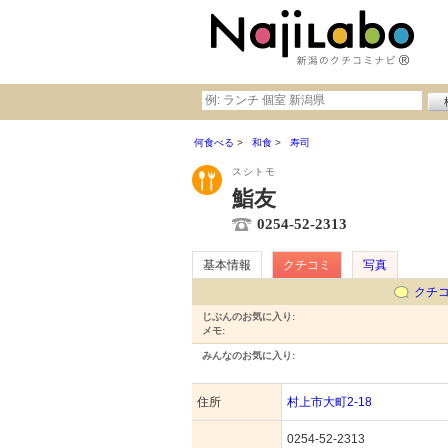
何食べる
和食
寿司
スシトモ
鮨友
0254-52-2313
基本情報
クチコミ
写真
クチ
じぶんのお気に入り:
メモ:
みんなのお気に入り:
住所
村上市大町2-18
0254-52-2313