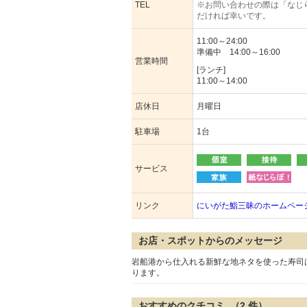
TEL
※お問い合わせの際は「なじ
だければ幸いです。
11:00～24:00
準備中 14:00～16:00
営業時間
[ランチ]
11:00～14:00
店休日
月曜日
駐車場
1台
サービス
リンク
にいがた鮨三昧のホームペー
お店・スポットからのメッセージ
岩船港から仕入れる新鮮な地ネタを使った寿司
ります。
おすすめのクチコミ （
2
件）