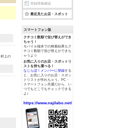
登録情報確認
最近見たお店・スポット
スマートフォン版
クチコミ数順で並び替えができ
ちゃう！
モバイル端末での検索結果もク
チコミ数順で並び替えができち
ゃうよ☆
く村上の
お気に入りのお店・スポットリ
ストを持ち運べる！
なじらぼ！メンバーに登録
する
と、お気に入りのお店・スポッ
トリストが作れちゃう。PC・
スマートフォン共通だから、い
つでもどこでもチェックできる
よ♪
https://www.najilabo.net/