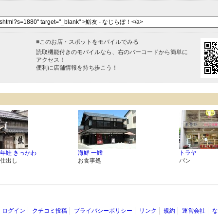
■
このお店・スポットをモバイルでみる
読取機能付きのモバイルなら、右のバーコードから簡単に
アクセス！
便利に店舗情報を持ち歩こう！
年鮭 きっかわ
海鮮 一鰭
トラヤ
仕出し
お食事処
パン
ログイン
クチコミ投稿
プライバシーポリシー
リンク
規約
運営会社
な