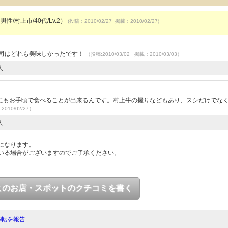
男性/村上市/40代/Lv.2）
(投稿：2010/02/27 掲載：2010/02/27)
寿司はどれも美味しかったです！
（投稿:2010/03/02 掲載：2010/03/03）
人
）
にもお手頃で食べることが出来るんです。村上牛の握りなどもあり、スシだけでな
2010/02/27）
人
になります。
いる場合がございますのでご了承ください。
このお店・スポットのクチコミを書く
移転を報告