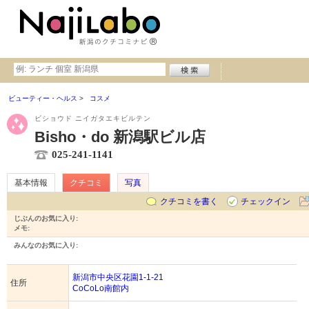
ビューティー・ヘルス
コスメ
ビショウド ニイガタエキビルテン
Bisho・do 新潟駅ビル店
025-241-1141
基本情報
クチコミ
写真
クチコミを書く
チェックイン
じぶんのお気に入り:
メモ:
みんなのお気に入り:
新潟市中央区花園1-1-21
住所
CoCoLo南館内