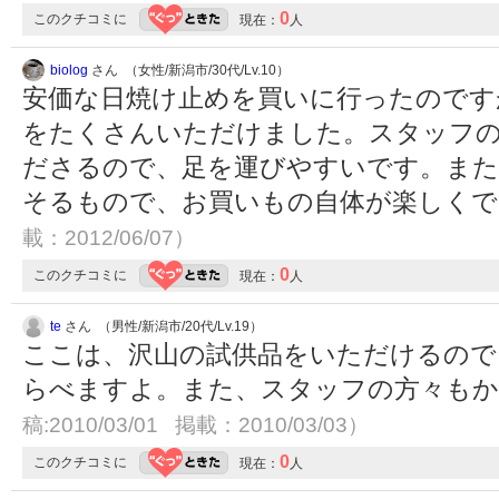
0
このクチコミに
現在：
人
biolog
さん （女性/新潟市/30代/Lv.10）
安価な日焼け止めを買いに行ったのです
をたくさんいただけました。スタッフ
ださるので、足を運びやすいです。また
そるもので、お買いもの自体が楽しく
載：2012/06/07）
0
このクチコミに
現在：
人
te
さん （男性/新潟市/20代/Lv.19）
ここは、沢山の試供品をいただけるので
らべますよ。また、スタッフの方々も
稿:2010/03/01 掲載：2010/03/03）
0
このクチコミに
現在：
人