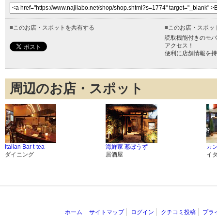
■
このお店・スポットを共有する
■
このお店・スポッ
読取機能付きのモバ
アクセス！
便利に店舗情報を持
周辺のお店・スポット
Italian Bar t-tea
海鮮家 葱ぼうず
カ
ダイニング
居酒屋
イ
ホーム
サイトマップ
ログイン
クチコミ投稿
プラ