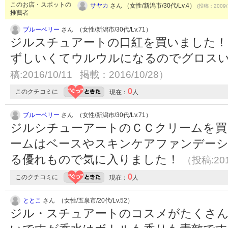
このお店・スポットの
サヤカ
さん （女性/新潟市/30代/Lv.4）
(投稿：2009/
推薦者
ブルーベリー
さん （女性/新潟市/30代/Lv.71）
ジルスチュアートの口紅を買いました！
ずしいくてウルウルになるのでグロスい
稿:2016/10/11 掲載：2016/10/28）
0
このクチコミに
現在：
人
ブルーベリー
さん （女性/新潟市/30代/Lv.71）
ジルシチューアートのＣＣクリームを買
ームはベースやスキンケアファンデー
る優れもので気に入りました！
（投稿:201
0
このクチコミに
現在：
人
ととこ
さん （女性/五泉市/20代/Lv.52）
ジル・スチュアートのコスメがたくさん