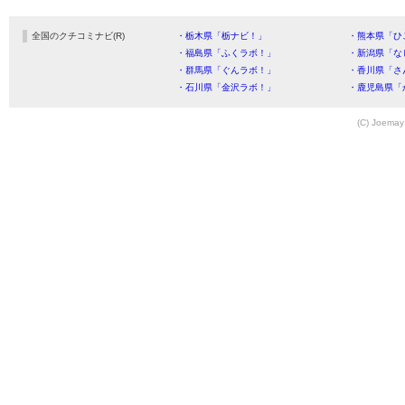
全国のクチコミナビ(R)
・栃木県「栃ナビ！」
・熊本県「ひ
・福島県「ふくラボ！」
・新潟県「な
・群馬県「ぐんラボ！」
・香川県「さ
・石川県「金沢ラボ！」
・鹿児島県「
(C) Joemay