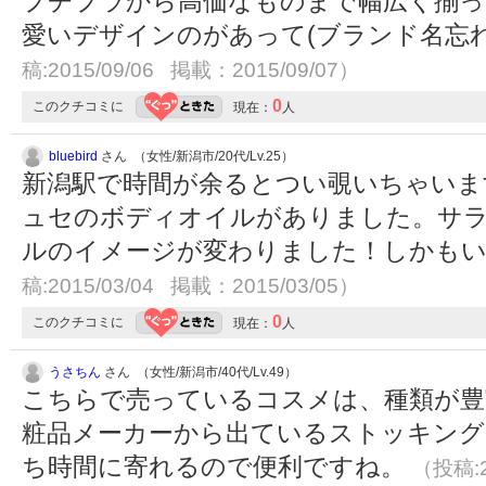
プチプラから高価なものまで幅広く揃っ
愛いデザインのがあって(ブランド名忘
稿:2015/09/06 掲載：2015/09/07）
0
このクチコミに
現在：
人
bluebird
さん （女性/新潟市/20代/Lv.25）
新潟駅で時間が余るとつい覗いちゃいま
ュセのボディオイルがありました。サ
ルのイメージが変わりました！しかもいい香
稿:2015/03/04 掲載：2015/03/05）
0
このクチコミに
現在：
人
うさちん
さん （女性/新潟市/40代/Lv.49）
こちらで売っているコスメは、種類が豊
粧品メーカーから出ているストッキング
ち時間に寄れるので便利ですね。
（投稿:2