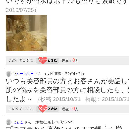
いですが香水はボトルも香りも素敵で
2016/07/25）
0
このクチコミに
現在：
人
ブルーベリー
さん （女性/新潟市/30代/Lv.71）
いつも美容部員の方とお客さんが会話し
肌の悩みを美容部員の方に相談したら、
したよ～
（投稿:2015/10/21 掲載：2015/10/2
0
このクチコミに
現在：
人
ととこ
さん （女性/三条市/20代/Lv.52）