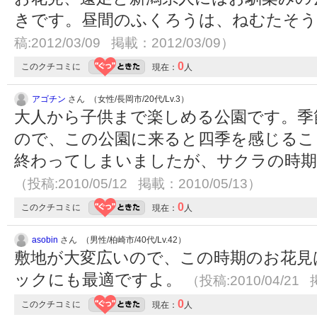
きです。昼間のふくろうは、ねむたそ
稿:2012/03/09 掲載：2012/03/09）
0
このクチコミに
現在：
人
アゴチン
さん （女性/長岡市/20代/Lv.3）
大人から子供まで楽しめる公園です。季
ので、この公園に来ると四季を感じるこ
終わってしまいましたが、サクラの時期
（投稿:2010/05/12 掲載：2010/05/13）
0
このクチコミに
現在：
人
asobin
さん （男性/柏崎市/40代/Lv.42）
敷地が大変広いので、この時期のお花見
ックにも最適ですよ。
（投稿:2010/04/21 
0
このクチコミに
現在：
人