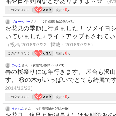
館や日本庭園などがありますよ～☆
（投稿
0
このクチコミに
現在：
人
ブルーベリー
さん （女性/新潟市/30代/Lv.71）
お花見の季節に行きました！ ソメイヨ
いていました♪ ライトアップもされて
（投稿:2016/07/22 掲載：2016/07/25）
0
このクチコミに
現在：
人
のっこ
さん （女性/魚沼市/30代/Lv.3）
春の桜祭りに毎年行きます。 屋台も沢
す。 桜の木がいっぱいでとても綺麗で
2014/12/22）
0
このクチコミに
現在：
人
うさちん
さん （女性/新潟市/40代/Lv.49）
お花見、遠足と新潟県人にはお馴染みの