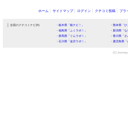
ホーム
サイトマップ
ログイン
クチコミ投稿
プラ
全国のクチコミナビ(R)
・栃木県「栃ナビ！」
・熊本県「ひ
・福島県「ふくラボ！」
・新潟県「な
・群馬県「ぐんラボ！」
・香川県「さ
・石川県「金沢ラボ！」
・鹿児島県「
(C) Joemay