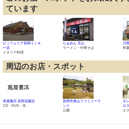
ています
ピッツェリア長岡インタ
らぁめん 天山
川
ー店
ラーメン・中華そば
和
イタリア料理
周辺のお店・スポット
蔦屋書店 長岡花園店
長岡市東山ファミリーラ
オ
CD・DVD・本
ンド
ロ
公園
エ