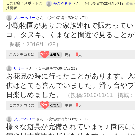
このお店・スポットの
かざぐるま
さん （女性/長岡市/30代/Lv.21）
(投稿：
推薦者
ブルーベリー
さん （女性/新潟市/30代/Lv.71）
小動物園がありご家族連れで賑わってい
コ、タヌキ、くまなど間近で見ることが
掲載：2016/11/25）
0
このクチコミに
現在：
人
リリー
さん （女性/新潟市/30代/Lv.22）
お花見の時に行ったことがあります。入
供はとても喜んでいました。滑り台やブ
日楽しめました。
（投稿:2016/11/11 掲載：2
0
このクチコミに
現在：
人
ブルーベリー
さん （女性/新潟市/30代/Lv.71）
様々な遊具が完備されています♪ 園内