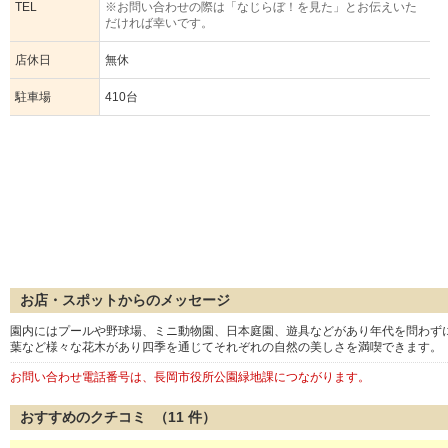
TEL
※お問い合わせの際は「なじらぼ！を見た」とお伝えいた
だければ幸いです。
店休日
無休
駐車場
410台
お店・スポットからのメッセージ
園内にはプールや野球場、ミニ動物園、日本庭園、遊具などがあり年代を問わず
葉など様々な花木があり四季を通じてそれぞれの自然の美しさを満喫できます。
お問い合わせ電話番号は、長岡市役所公園緑地課につながります。
おすすめのクチコミ （
11
件）