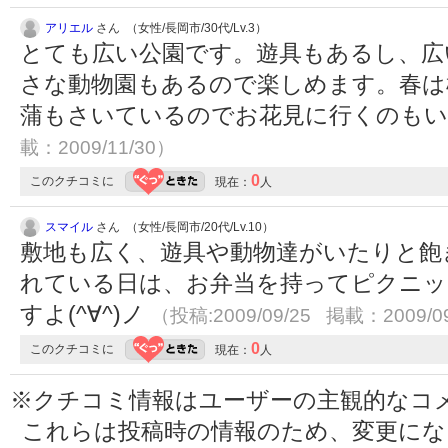
アリエル
さん （女性/長岡市/30代/Lv.3）
とても広い公園です。遊具もあるし、広
さな動物園もあるので楽しめます。春は
蒲もさいているのでお花見に行くのも
載：2009/11/30）
0
このクチコミに
現在：
人
スマイル
さん （女性/長岡市/20代/Lv.10）
敷地も広く、遊具や動物達がいたりと飽きず
れている日は、お弁当を持ってピクニ
すよ(^∀^)ノ
（投稿:2009/09/25 掲載：2009/0
0
このクチコミに
現在：
人
※クチコミ情報はユーザーの主観的なコ
これらは投稿時の情報のため、変更に