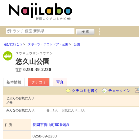
遊びに行こう
スポーツ・アウトドア・公園
公園
ユウキュウザンコウエン
悠久山公園
0258-39-2230
基本情報
クチコミ
写真
クチコミを書く
チェックイン
じぶんのお気に入り:
メモ:
みんなのお気に入り:
春…
1人
お気に入り…
1人
住所
長岡市御山町80番地5
0258-39-2230