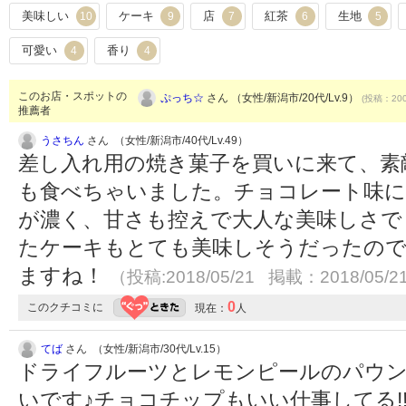
美味しい
ケーキ
店
紅茶
生地
10
9
7
6
5
可愛い
香り
4
4
このお店・スポットの
ぷっち☆
さん （女性/新潟市/20代/Lv.9）
(投稿：200
推薦者
うさちん
さん （女性/新潟市/40代/Lv.49）
差し入れ用の焼き菓子を買いに来て、素
も食べちゃいました。チョコレート味
が濃く、甘さも控えで大人な美味しさで
たケーキもとても美味しそうだったので
ますね！
（投稿:2018/05/21 掲載：2018/05/2
0
このクチコミに
現在：
人
てば
さん （女性/新潟市/30代/Lv.15）
ドライフルーツとレモンピールのパウンド
いです♪チョコチップもいい仕事してる!