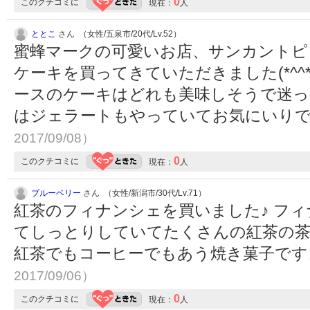
0
このクチコミに
現在：
人
ととこ
さん （女性/五泉市/20代/Lv.52）
蜜蜂マークの可愛いお店、サンカントピ
ケーキを買ってきていただきました(*^^
ースのケーキはどれも美味しそうで迷っ
はジェラートもやっていてお気にいり
2017/09/08）
0
このクチコミに
現在：
人
ブルーベリー
さん （女性/新潟市/30代/Lv.71）
紅茶のフィナンシェを買いました♪ フ
てしっとりしていてたくさんの紅茶の茶
紅茶でもコーヒーでもあう焼き菓子で
2017/09/06）
0
このクチコミに
現在：
人