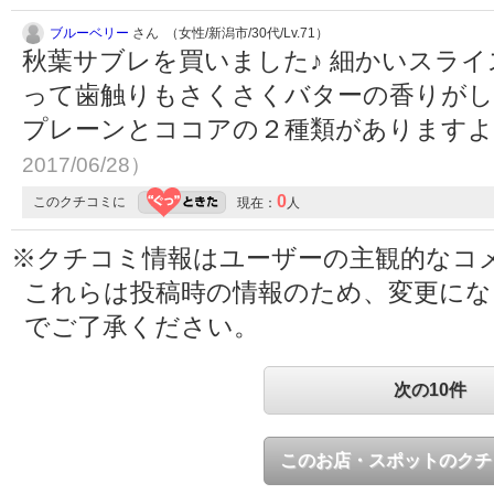
ブルーベリー
さん （女性/新潟市/30代/Lv.71）
秋葉サブレを買いました♪ 細かいスラ
って歯触りもさくさくバターの香りがし
プレーンとココアの２種類があります
2017/06/28）
0
このクチコミに
現在：
人
※クチコミ情報はユーザーの主観的なコ
これらは投稿時の情報のため、変更に
でご了承ください。
次の10件
このお店・スポットのクチ