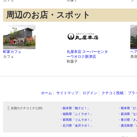
カフェ
洋菓子
ラ
周辺のお店・スポット
町家カフェ
丸屋本店 スーパーセンタ
ヘア
カフェ
ーウオロク新津店
美
和菓子
ホーム
サイトマップ
ログイン
クチコミ投稿
プラ
全国のクチコミナビ(R)
・栃木県「栃ナビ！」
・熊本県「ひ
・福島県「ふくラボ！」
・新潟県「な
・群馬県「ぐんラボ！」
・香川県「さ
・石川県「金沢ラボ！」
・鹿児島県「