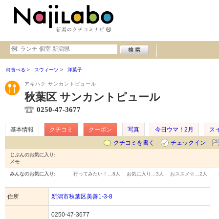
何食べる
スウィーツ
洋菓子
アキハク サンカントピュール
秋葉区 サンカントピュール
0250-47-3677
基本情報
クチコミ
クーポン
写真
今日ウマ！2月
ス
クチコミを書く
チェックイン
じぶんのお気に入り:
メモ:
みんなのお気に入り:
行ってみたい！…
8人
お気に入り…
3人
おススメ☆…
2人
住所
新潟市秋葉区美善1-3-8
0250-47-3677