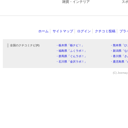
雑貨・インテリア
ス
ホーム
サイトマップ
ログイン
クチコミ投稿
プラ
全国のクチコミナビ(R)
・栃木県「栃ナビ！」
・熊本県「ひ
・福島県「ふくラボ！」
・新潟県「な
・群馬県「ぐんラボ！」
・香川県「さ
・石川県「金沢ラボ！」
・鹿児島県「
(C) Joemay