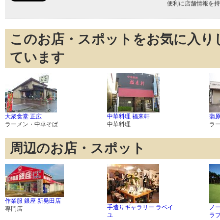
便利に店舗情報を持
このお店・スポットをお気に入り
ています
大衆食堂 正広
中華料理 福来軒
蒲
ラーメン・中華そば
中華料理
ラ
周辺のお店・スポット
作業服 銀座 新発田店
手造りギャラリー ラベイ
ノ
専門店
ユ
ラ