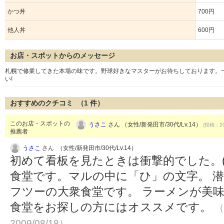
かつ丼
700円
他人丼
600円
お店・スポットからのメッセージ
札幌で修業してきた本場の味です。野球好きなマスターがお待ちしております。
い!
おすすめのクチコミ （
1
件）
このお店・スポットの
うさこ
さん （女性/新発田市/30代/Lv.14）
(投稿：20
推薦者
うさこ
さん （女性/新発田市/30代/Lv.14）
初めて看板を見たときは衝撃的でした。(
食堂です。マルの中に「ひ」の文字。 
フツーの大衆食堂です。 ラーメンが美味
食堂をお探しの方にはオススメです。
（
2009/08/18）