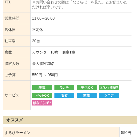
TEL
※お問い合わせの際は「なじらぼ！を見た」とお伝えいた
だければ幸いです。
営業時間
11:00～20:00
店休日
不定休
駐車場
20台
席数
カウンター10席 個室1室
収容人数
最大収容20名
ご予算
550円 ～ 950円
サービス
オススメ
まるひラーメン
550円