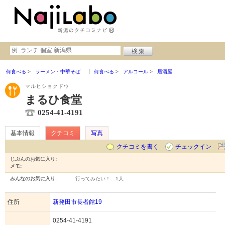
何食べる
ラーメン・中華そば
何食べる
アルコール
居酒屋
マルヒショクドウ
まるひ食堂
0254-41-4191
基本情報
クチコミ
写真
クチコミを書く
チェックイン
じぶんのお気に入り:
メモ:
みんなのお気に入り:
行ってみたい！…
1人
住所
新発田市長者館19
0254-41-4191