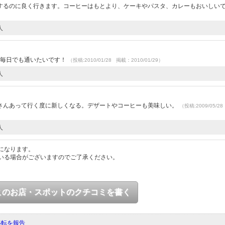
するのに良く行きます。コーヒーはもとより、ケーキやパスタ、カレーもおいしい
人
 毎日でも通いたいです！
（投稿:2010/01/28 掲載：2010/01/29）
人
さんあって行く度に新しくなる。デザートやコーヒーも美味しい。
（投稿:2009/05/2
人
になります。
いる場合がございますのでご了承ください。
このお店・スポットのクチコミを書く
移転を報告