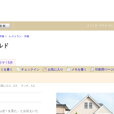
ようこそ！
ゲスト
さん
洋食
レストラン・洋食
ルド
ウマ！5月
コミを書く
チェックイン
お気に入り
メモを書く
印刷用ページ
お気に入り…
2人
ランチ…
1人
らぼ！を見た」とお伝えいた