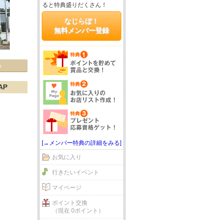
ると特典盛りだくさん！
なじらぼ！
無料メンバー登録
る
AP
[→メンバー特典の詳細をみる]
お気に入り
行きたいイベント
マイページ
ポイント交換
（現在 0ポイント）