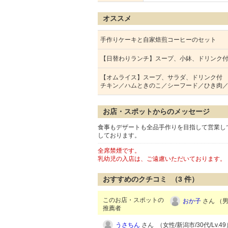
オススメ
手作りケーキと自家焙煎コーヒーのセット
【日替わりランチ】スープ、小鉢、ドリンク
【オムライス】スープ、サラダ、ドリンク付
チキン／ハムときのこ／シーフード／ひき肉
お店・スポットからのメッセージ
食事もデザートも全品手作りを目指して営業し
しております。
全席禁煙です。
乳幼児の入店は、ご遠慮いただいております。
おすすめのクチコミ （
3
件）
このお店・スポットの
おか子
さん （男性
推薦者
うさちん
さん （女性/新潟市/30代/Lv.49