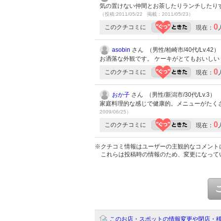
気の置けない仲間とお茶したりランチしたり
（投稿:2011/05/22 掲載：2011/05/23）
0
このクチコミに
現在：
asobin
さん （男性/柏崎市/40代/Lv.42）
お洒落な外観です。 ケーキがとてもおいしい
0
このクチコミに
現在：
おか子
さん （男性/新潟市/30代/Lv.3）
家庭料理的な感じで健康的。メニューがたく
2009/06/25）
0
このクチコミに
現在：
※クチコミ情報はユーザーの主観的なコメント
これらは投稿時の情報のため、変更になって
このお店・スポットの情報変更や閉店・