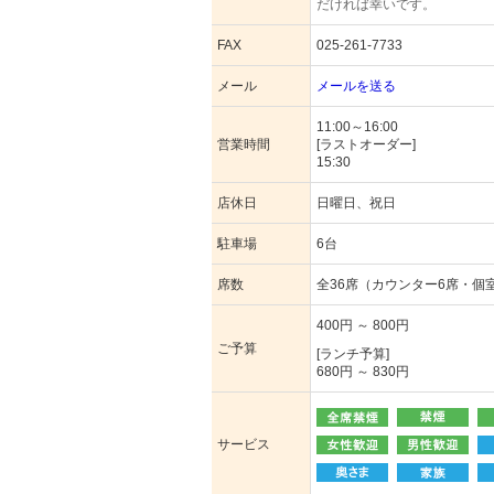
だければ幸いです。
FAX
025-261-7733
メール
メールを送る
11:00～16:00
営業時間
[ラストオーダー]
15:30
店休日
日曜日、祝日
駐車場
6台
席数
全36席（カウンター6席・個
400円 ～ 800円
ご予算
[ランチ予算]
680円 ～ 830円
サービス