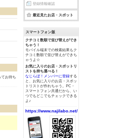
登録情報確認
最近見たお店・スポット
スマートフォン版
クチコミ数順で並び替えができ
ちゃう！
モバイル端末での検索結果もク
チコミ数順で並び替えができち
ゃうよ☆
お気に入りのお店・スポットリ
ストを持ち運べる！
なじらぼ！メンバーに登録
する
ってお待ち
と、お気に入りのお店・スポッ
トリストが作れちゃう。PC・
スマートフォン共通だから、い
つでもどこでもチェックできる
よ♪
https://www.najilabo.net/