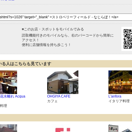
■
このお店・スポットをモバイルでみる
読取機能付きのモバイルなら、右のバーコードから簡単に
アクセス！
便利に店舗情報を持ち歩こう！
いる人はこちらも見ています
水離れ Acqua
OHGIYA CAFE
L'anfora
カフェ
イタリア料理
料理