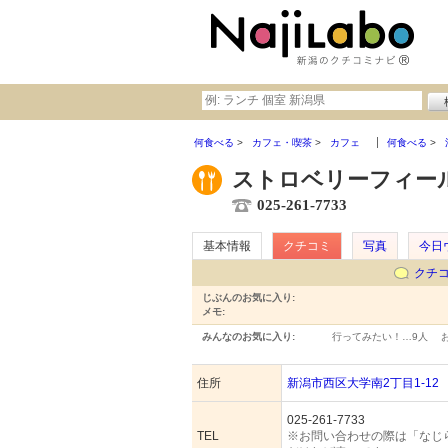
何食べる
カフェ・喫茶
カフェ
何食べる
ストロベリーフィー
025-261-7733
基本情報
クチコミ
写真
今日
クチ
じぶんのお気に入り:
メモ:
みんなのお気に入り:
行ってみたい！…
9人
住所
新潟市西区大学南2丁目1-12
025-261-7733
TEL
※お問い合わせの際は「なじ