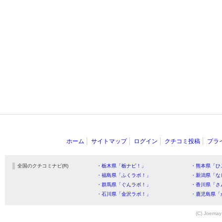
ホーム
サイトマップ
ログイン
クチコミ投稿
プラ
全国のクチコミナビ(R)
・栃木県「栃ナビ！」
・熊本県「ひ
・福島県「ふくラボ！」
・新潟県「な
・群馬県「ぐんラボ！」
・香川県「さ
・石川県「金沢ラボ！」
・鹿児島県「
(C) Joemay