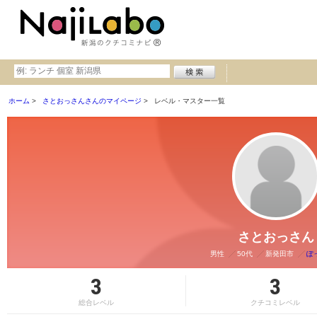
ホーム
さとおっさんさんのマイページ
レベル・マスター一覧
さとおっさん
男性
50代
新発田市
ぽ
3
3
総合レベル
クチコミレベル