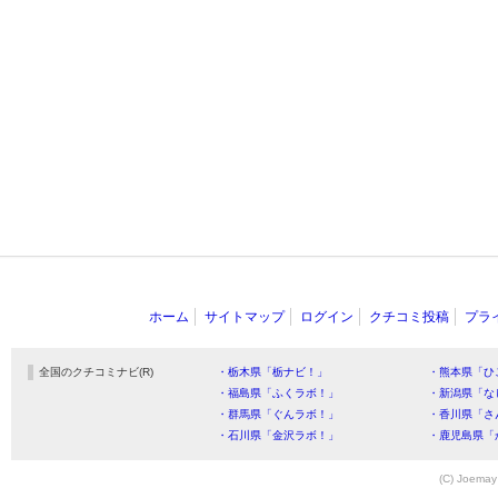
ホーム
サイトマップ
ログイン
クチコミ投稿
プラ
全国のクチコミナビ(R)
・栃木県「栃ナビ！」
・熊本県「ひ
・福島県「ふくラボ！」
・新潟県「な
・群馬県「ぐんラボ！」
・香川県「さ
・石川県「金沢ラボ！」
・鹿児島県「
(C) Joemay