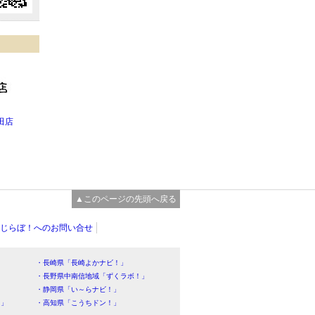
田店
▲このページの先頭へ戻る
じらぼ！へのお問い合せ
・長崎県「長崎よかナビ！」
・長野県中南信地域「ずくラボ！」
・静岡県「い～らナビ！」
！」
・高知県「こうちドン！」