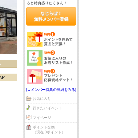
ると特典盛りだくさん！
なじらぼ！
無料メンバー登録
る
AP
[→メンバー特典の詳細をみる]
お気に入り
行きたいイベント
マイページ
ポイント交換
（現在 0ポイント）