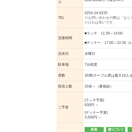
ス
0254-24-8155
TEL
※お問い合わせの際は「なじ
だければ幸いです。
■ランチ 11:30～14:00
営業時間
■ディナー 17:00～22:30（Lo
店休日
水曜日
駐車場
7台程度
席数
30席(テーブル席は最大16人
収容人数
20名～（要相談）
[ランチ予算]
830円 ～
ご予算
[ディナー予算]
3,500円 ～