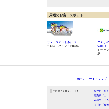
周辺のお店・スポット
ガレージオフ 新発田店
クスリの
自動車・バイク・自転車
栄町店
ドラッグ
品
ホーム
サイトマップ
全国のクチコミナビ(R)
・栃木県「栃ナ
・福島県「ふく
・群馬県「ぐん
・石川県「金沢