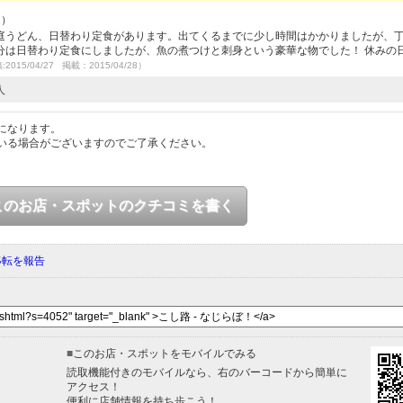
2）
庭うどん、日替わり定食があります。出てくるまでに少し時間はかかりましたが、
分は日替わり定食にしましたが、魚の煮つけと刺身という豪華な物でした！ 休みの
2015/04/27 掲載：2015/04/28）
人
になります。
いる場合がございますのでご了承ください。
このお店・スポットのクチコミを書く
移転を報告
■
このお店・スポットをモバイルでみる
読取機能付きのモバイルなら、右のバーコードから簡単に
アクセス！
便利に店舗情報を持ち歩こう！