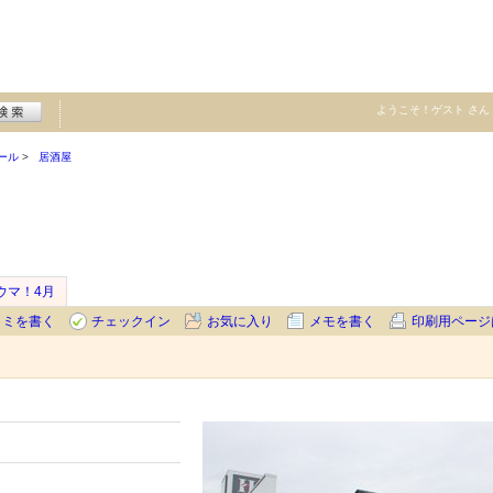
ようこそ！
ゲスト
さん
ール
居酒屋
ウマ！4月
コミを書く
チェックイン
お気に入り
メモを書く
印刷用ページ