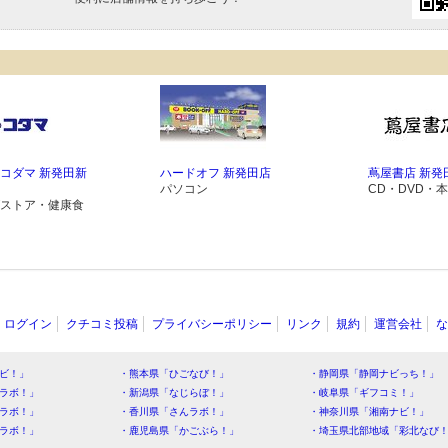
コダマ 新発田新
ハードオフ 新発田店
蔦屋書店 新発
パソコン
CD・DVD・本
ストア・健康食
ログイン
クチコミ投稿
プライバシーポリシー
リンク
規約
運営会社
な
ビ！」
・熊本県「ひごなび！」
・静岡県「静岡ナビっち！」
ラボ！」
・新潟県「なじらぼ！」
・岐阜県「ギフコミ！」
ラボ！」
・香川県「さんラボ！」
・神奈川県「湘南ナビ！」
ラボ！」
・鹿児島県「かごぶら！」
・埼玉県北部地域「彩北なび