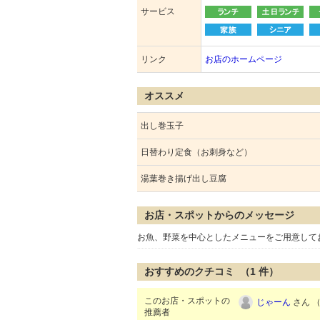
サービス
リンク
お店のホームページ
オススメ
出し巻玉子
日替わり定食（お刺身など）
湯葉巻き揚げ出し豆腐
お店・スポットからのメッセージ
お魚、野菜を中心としたメニューをご用意して
おすすめのクチコミ （
1
件）
このお店・スポットの
じゃーん
さん （
推薦者