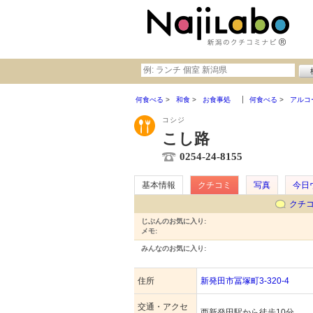
何食べる
和食
お食事処
何食べる
アルコ
コシジ
こし路
0254-24-8155
基本情報
クチコミ
写真
今日
クチ
じぶんのお気に入り:
メモ:
みんなのお気に入り:
住所
新発田市冨塚町3-320-4
交通・アクセ
西新発田駅から徒歩10分