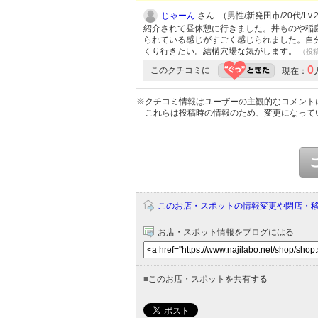
じゃーん
さん （男性/新発田市/20代/Lv.
紹介されて昼休憩に行きました。丼ものや稲
られている感じがすごく感じられました。自
くり行きたい。結構穴場な気がします。
（投稿:
0
このクチコミに
現在：
※クチコミ情報はユーザーの主観的なコメント
これらは投稿時の情報のため、変更になって
このお店・スポットの情報変更や閉店・
お店・スポット情報をブログにはる
■
このお店・スポットを共有する