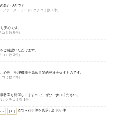
のみかづきです!
・ファーストフード / クチコミ数 7件）
おり安心です。
クチコミ数 6件）
をご確認いただけます。
クチコミ数 3件）
、心理、生理機能を高め音楽的発達を促すものです。
クチコミ数 2件）
康教室も開催してますので、ぜひご参加ください。
 / クチコミ数 1件）
271～280
件を表示 / 全
308
件
[31]
へ»