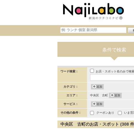
条件で検索
お店・スポット名のみで検
ワード検索：
カテゴリ：
追加
エリア：
中央区 古町
追加
サービス：
追加
その他の条件：
クーポンあり
いま営
中央区 古町のお店・スポット (308 件