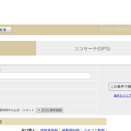
ようこそ！
ゲスト
さん
ココサーチ(GPS)
索
条件をクリ
業時間中のお店・スポット
さらに条件追加
)
並び替え：
情報更新順
掲載開始順
クチコミ数順