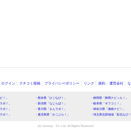
ログイン
クチコミ投稿
プライバシーポリシー
リンク
規約
運営会社
な
ビ！」
・熊本県「ひごなび！」
・静岡県「静岡ナビっち！」
ラボ！」
・新潟県「なじらぼ！」
・岐阜県「ギフコミ！」
ラボ！」
・香川県「さんラボ！」
・神奈川県「湘南ナビ！」
ラボ！」
・鹿児島県「かごぶら！」
・埼玉県北部地域「彩北なび
(C) Joemay Co.,Ltd. All Rights Reserved