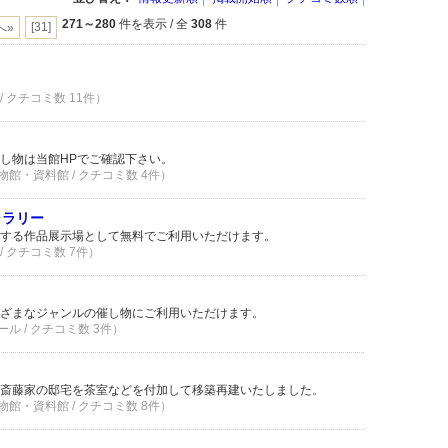
271～280
件を表示 / 全
308
件
[31]
へ»
/ クチコミ数 11件）
し物は当館HPでご確認下さい。
物館・資料館 / クチコミ数 4件）
ャラリー
する作品展示場として無料でご利用いただけます。
/ クチコミ数 7件）
ざまなジャンルの催し物にご利用いただけます。
ル / クチコミ数 3件）
斎藤家の邸宅を茶室などを付加して移築再建いたしました。
物館・資料館 / クチコミ数 8件）