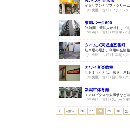
みかづき 寄居店
イタリアンとソフトクリーム
（中央区 古町 / ファミレス
東堀パーク600
24時間、管理人が常駐して
（中央区 古町 / 駐車場 / 
タイムズ東堀通五番町
駐車場の場所、利用料金情報
（中央区 古町 / 駐車場 / 
カワイ音楽教室
リトミックとは、感覚、運動
（中央区 古町 / 習い事 / 
新潟市体育館
エアロビクスや太極拳など健
（中央区 古町 / スポーツ施設
[1]
26
27
28
29
30
«前へ
次