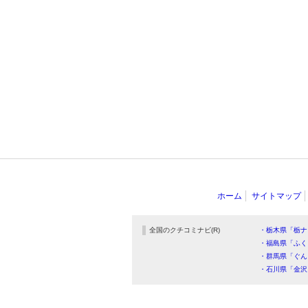
ホーム
サイトマップ
全国のクチコミナビ(R)
・栃木県「栃ナ
・福島県「ふく
・群馬県「ぐん
・石川県「金沢