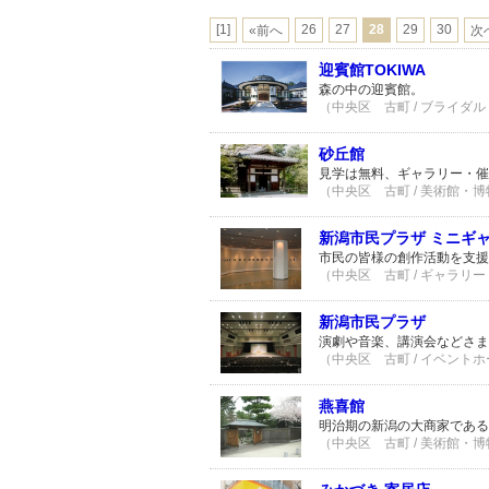
[1]
26
27
28
29
30
«前へ
次
迎賓館TOKIWA
森の中の迎賓館。
（中央区 古町 / ブライダル 
砂丘館
見学は無料、ギャラリー・催
（中央区 古町 / 美術館・博
新潟市民プラザ ミニギ
市民の皆様の創作活動を支援
（中央区 古町 / ギャラリー 
新潟市民プラザ
演劇や音楽、講演会などさま
（中央区 古町 / イベントホー
燕喜館
明治期の新潟の大商家である
（中央区 古町 / 美術館・博