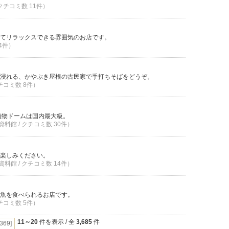
 クチコミ数 11件）
てリラックスできる雰囲気のお店です。
 4件）
浸れる、かやぶき屋根の古民家で手打ちそばをどうぞ。
クチコミ数 8件）
植物ドームは国内最大級。
料館 / クチコミ数 30件）
楽しみください。
料館 / クチコミ数 14件）
魚を食べられるお店です。
クチコミ数 5件）
11～20
件を表示 / 全
3,685
件
[369]