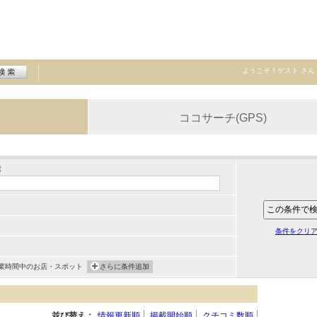
ようこそ！
ゲスト
さん
ココサーチ(GPS)
索
条件をクリ
業時間中のお店・スポット
さらに条件追加
並び替え：
情報更新順
掲載開始順
クチコミ数順