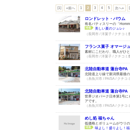
[1]
1
2
3
4
5
«前へ
次へ»
ロンドレット・バウム
有名パティスリーの「Hommg
美しい夏のジュレ♪
（長岡市 / 洋菓子 / クチコミ
フランス菓子 オマージュ
素材にこだわり、職人がひと
（長岡市 / 洋菓子 / クチコミ
北陸自動車道 蓮台寺PA
北陸道上り線で新潟県最後の
（糸魚川市 / PA/SA / クチ
北陸自動車道 蓮台寺PA
世界ジオパーク日本第1号に
アです。
（糸魚川市 / PA/SA / クチ
めし処 福ちゃん
低価格とボリュームがウリの
味よし！盛りよし！福