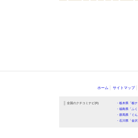
ホーム
サイトマップ
全国のクチコミナビ(R)
・栃木県「栃ナ
・福島県「ふく
・群馬県「ぐん
・石川県「金沢