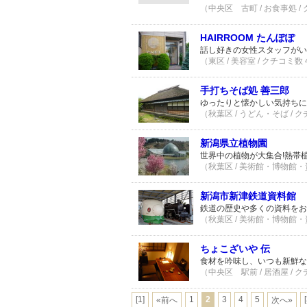
（中央区 古町 / お食事処 /
HAIRROOM たんぽぽ
話し好きの女性スタッフがい
（東区 / 美容室 / クチコミ数
手打ちそば処 善三郎
ゆったりと懐かしい気持ちに
（秋葉区 / うどん・そば / 
新潟県立植物園
世界中の植物が大集合!熱帯
（秋葉区 / 美術館・博物館・資
新潟市新津鉄道資料館
鉄道の歴史や多くの資料をお
（秋葉区 / 美術館・博物館・資
ちょこざいや 伝
食材を吟味し、いつも新鮮な
（中央区 駅前 / 居酒屋 / 
[1]
1
2
3
4
5
«前へ
次へ»