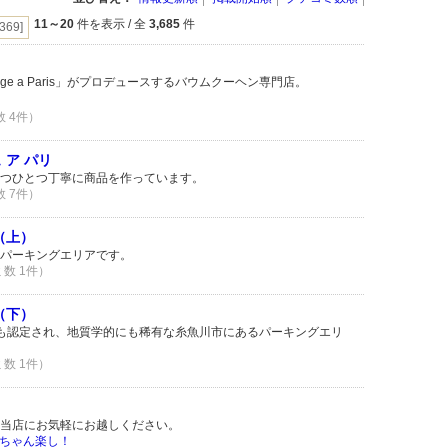
11～20
件を表示 / 全
3,685
件
[369]
e a Paris」がプロデュースするバウムクーヘン専門店。
数 4件）
 ア パリ
つひとつ丁寧に商品を作っています。
数 7件）
（上）
パーキングエリアです。
コミ数 1件）
（下）
も認定され、地質学的にも稀有な糸魚川市にあるパーキングエリ
コミ数 1件）
当店にお気軽にお越しください。
ちゃん楽し！