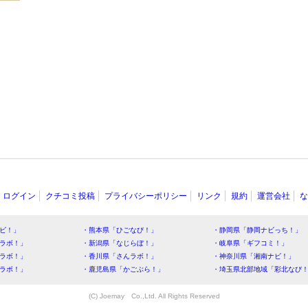
ログイン
クチコミ投稿
プライバシーポリシー
リンク
規約
運営会社
な
ビ！」
・熊本県「ひごなび！」
・静岡県「静岡ナビっち！」
ラボ！」
・新潟県「なじらぼ！」
・岐阜県「ギフコミ！」
ラボ！」
・香川県「さんラボ！」
・神奈川県「湘南ナビ！」
ラボ！」
・鹿児島県「かごぶら！」
・埼玉県北部地域「彩北なび
(C) Joemay Co.,Ltd. All Rights Reserved