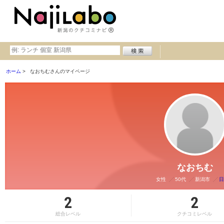
ホーム
なおちむさんのマイページ
なおちむ
女性
50代
新潟市
日
2
2
総合レベル
クチコミレベル