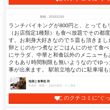
投稿：2010/12/10
ランチバイキングが800円と、とっても
（お店指定1種類）も食べ放題でその都
す。お刺身大好きなので５皿も頂きまし
卵とじのかつ煮などごはんにのせて食べ
にサラダ、中華と和食以外のメニューも
クもあり時間制限も無いようなのでゆっ
事が出来ます。 駅前立地なのに駐車場
地酒と食事処 和
中央区 駅前
お好み焼き・たこ焼き
このクチコミに“ぐ