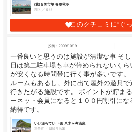
(株)百笑市場 春夏秋冬
東区
食品
このクチコミに“ぐ
投稿：2009/10/19
一番良いと思うのは施設が清潔な事 そし
日は第二駐車場も車が停められないくら
が安くなる時間帯に行く事が多いです。
ルームもあるし、外に出て屋外の遊具で
行きたがる施設です。 ポイントが貯ま
ーネット会員になると１００円割引にな
納得です。
いい湯らてい 下田 八木ヶ鼻温泉
三条市
日帰り温泉