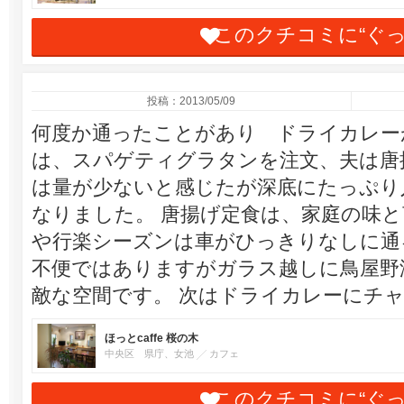
このクチコミに“ぐ
投稿：2013/05/09
何度か通ったことがあり ドライカレー
は、スパゲティグラタンを注文、夫は唐
は量が少ないと感じたが深底にたっぷり
なりました。 唐揚げ定食は、家庭の味と
や行楽シーズンは車がひっきりなしに通
不便ではありますがガラス越しに鳥屋野
敵な空間です。 次はドライカレーにチ
ほっとcaffe 桜の木
中央区 県庁、女池
カフェ
このクチコミに“ぐ