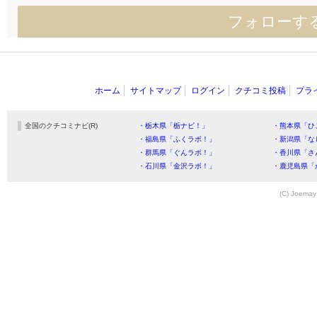
フォローす
ホーム
サイトマップ
ログイン
クチコミ投稿
プラ
全国のクチコミナビ(R)
・栃木県「栃ナビ！」
・熊本県「ひ
・福島県「ふくラボ！」
・新潟県「な
・群馬県「ぐんラボ！」
・香川県「さ
・石川県「金沢ラボ！」
・鹿児島県「
(C) Joemay