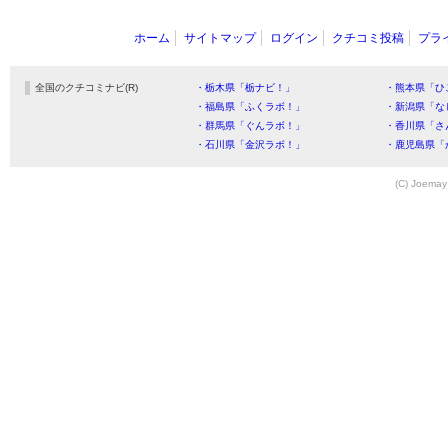
ホーム
サイトマップ
ログイン
クチコミ投稿
プラ
全国のクチコミナビ(R)
・栃木県「栃ナビ！」
・熊本県「ひ
・福島県「ふくラボ！」
・新潟県「な
・群馬県「ぐんラボ！」
・香川県「さ
・石川県「金沢ラボ！」
・鹿児島県「
(C) Joemay