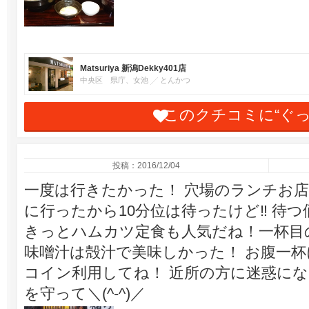
Matsuriya 新潟Dekky401店
中央区 県庁、女池
とんかつ
このクチコミに“ぐ
投稿：2016/12/04
一度は行きたかった！ 穴場のランチお店。
に行ったから10分位は待ったけど‼ 待
きっとハムカツ定食も人気だね！一杯目
味噌汁は殻汁で美味しかった！ お腹一杯
コイン利用してね！ 近所の方に迷惑に
を守って＼(^-^)／