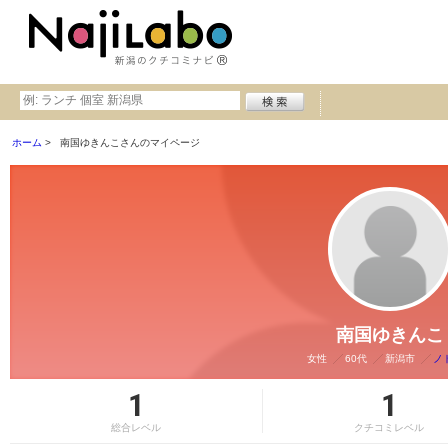
ホーム
南国ゆきんこさんのマイページ
南国ゆきんこ
女性
60代
新潟市
ノ
1
1
総合レベル
クチコミレベル