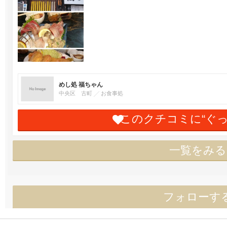
めし処 福ちゃん
中央区 古町
お食事処
このクチコミに“ぐ
一覧をみる
フォローす