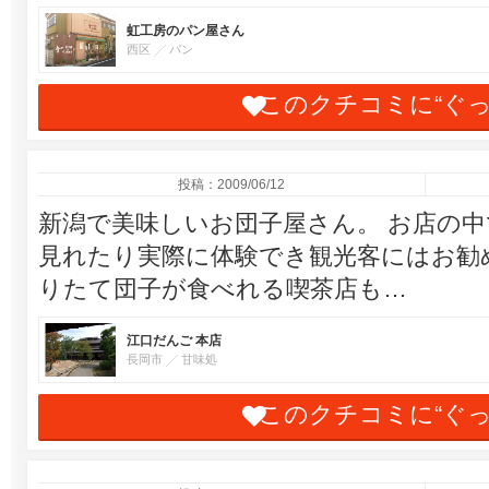
虹工房のパン屋さん
西区
パン
このクチコミに“ぐ
投稿：2009/06/12
新潟で美味しいお団子屋さん。 お店の
見れたり実際に体験でき観光客にはお勧め
りたて団子が食べれる喫茶店も…
江口だんご 本店
長岡市
甘味処
このクチコミに“ぐ