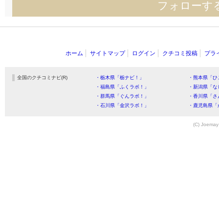
フォローす
ホーム
サイトマップ
ログイン
クチコミ投稿
プラ
全国のクチコミナビ(R)
・栃木県「栃ナビ！」
・熊本県「ひ
・福島県「ふくラボ！」
・新潟県「な
・群馬県「ぐんラボ！」
・香川県「さ
・石川県「金沢ラボ！」
・鹿児島県「
(C) Joemay