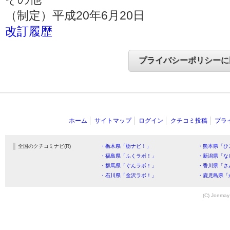
（制定）平成20年6月20日
改訂履歴
ホーム
サイトマップ
ログイン
クチコミ投稿
プラ
全国のクチコミナビ(R)
・栃木県「栃ナビ！」
・熊本県「ひ
・福島県「ふくラボ！」
・新潟県「な
・群馬県「ぐんラボ！」
・香川県「さ
・石川県「金沢ラボ！」
・鹿児島県「
(C) Joemay