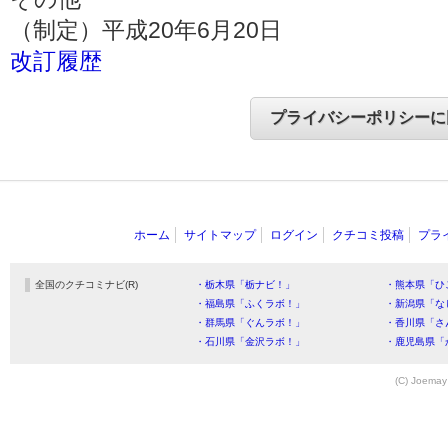
（制定）平成20年6月20日
改訂履歴
ホーム
サイトマップ
ログイン
クチコミ投稿
プラ
全国のクチコミナビ(R)
・栃木県「栃ナビ！」
・熊本県「ひ
・福島県「ふくラボ！」
・新潟県「な
・群馬県「ぐんラボ！」
・香川県「さ
・石川県「金沢ラボ！」
・鹿児島県「
(C) Joemay