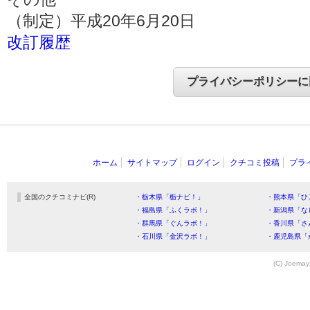
（制定）平成20年6月20日
改訂履歴
ホーム
サイトマップ
ログイン
クチコミ投稿
プラ
全国のクチコミナビ(R)
・栃木県「栃ナビ！」
・熊本県「ひ
・福島県「ふくラボ！」
・新潟県「な
・群馬県「ぐんラボ！」
・香川県「さ
・石川県「金沢ラボ！」
・鹿児島県「
(C) Joemay